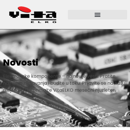
Novosti
Elektronske komponente – najnovije vesti. Pratite
najnovija dešavanja i budite u toku. Prijavite se na našu
mejling listu i primajte VitaELKO mesečni njuzleter.