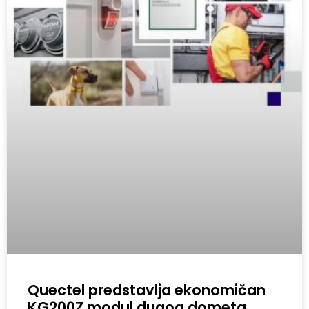
Quectel predstavlja ekonomičan
KG200Z modul dugog dometa