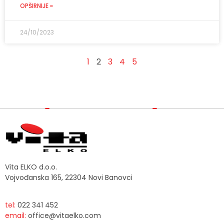
OPŠIRNIJE »
24/10/2023
1
2
3
4
5
Vita ELKO d.o.o.
Vojvođanska 165, 22304 Novi Banovci
tel:
022 341 452
email:
office@vitaelko.com