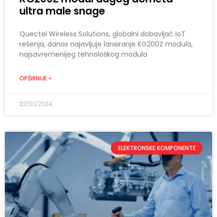
ultra male snage
Quectel Wireless Solutions, globalni dobavljač IoT
rešenja, danas najavljuje lansiranje KG200Z modula,
najsavremenijeg tehnološkog modula
OPŠIRNIJE »
22/01/2024
ELEKTRONSKE KOMPONENTE