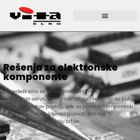
Rešenja za elektronske
komponente
Opredelili smo se da svojim klijentima pružimo
kompletan servis, ne ograničavajući se samo na puku
trgovinu. Ovakav pristup, gde su poreklo komponenti
kao i njihov put do klijenta poznati, čini nas
jedinstvenim na području Srbije.