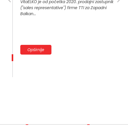
VitaELKO je od početka 2020. prodajni zastupnik
VitaELKO je od početka 2020. prodajni zastupnik
("sales representative") firme TTI za Zapadni
("sales representative") firme TTI za Zapadni
Balkan...
Balkan...
Opširnije
Opširnije