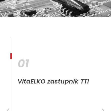
01
01
VitaELKO zastupnik TTI
VitaELKO zastupnik TTI