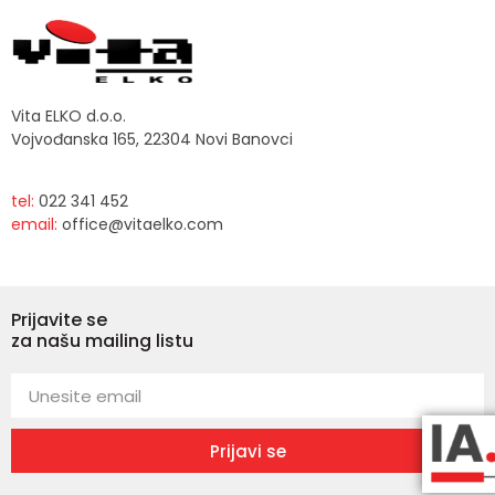
Vita ELKO d.o.o.
Vojvođanska 165, 22304 Novi Banovci
tel:
022 341 452
email:
office@vitaelko.com
Prijavite se
za našu mailing listu
Prijavi se