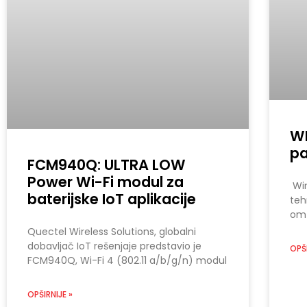
WI
pa
FCM940Q: ULTRA LOW
Power Wi-Fi modul za
Win
baterijske IoT aplikacije
teh
om 
Quectel Wireless Solutions, globalni
dobavljač IoT rešenjaje predstavio je
OPŠI
FCM940Q, Wi-Fi 4 (802.11 a/b/g/n) modul
OPŠIRNIJE »