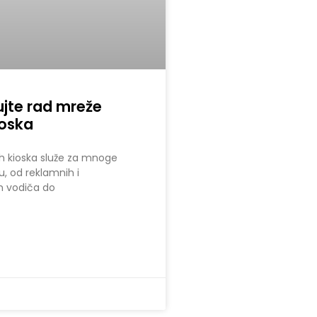
jte rad mreže
ioska
ih kioska služe za mnoge
u, od reklamnih i
h vodiča do