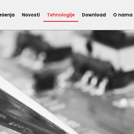
ešenja
Novosti
Tehnologije
Download
O nama
 i budite u