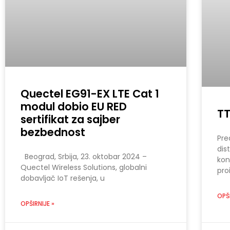
Quectel EG91-EX LTE Cat 1
modul dobio EU RED
TT
sertifikat za sajber
bezbednost
Pre
dis
Beograd, Srbija, 23. oktobar 2024 –
kon
Quectel Wireless Solutions, globalni
pr
dobavljač IoT rešenja, u
OPŠI
OPŠIRNIJE »