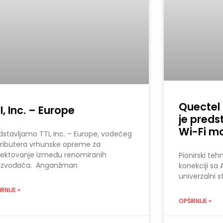
Quectel 
I, Inc. – Europe
je preds
Wi-Fi m
dstavljamo TTI, Inc. – Europe, vodećeg
tributera vrhunske opreme za
ektovanje između renomiranih
Pionirski te
oizvođača. Anganžman
konekciji sa
univerzalni 
RNIJE »
OPŠIRNIJE »