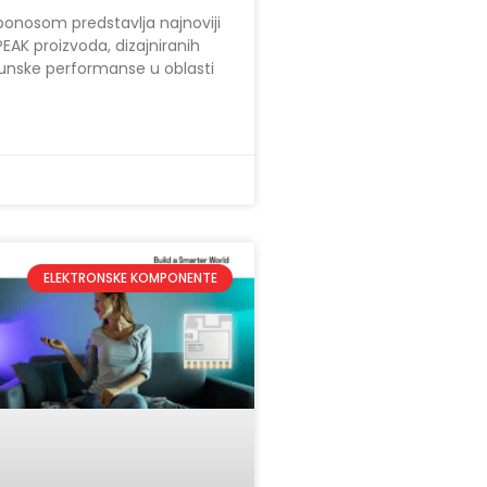
ponosom predstavlja najnoviji
EAK proizvoda, dizajniranih
unske performanse u oblasti
ELEKTRONSKE KOMPONENTE