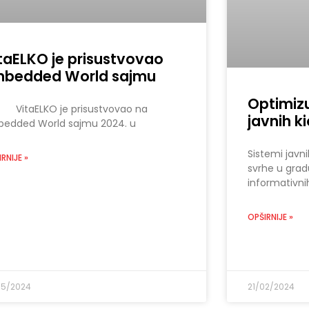
taELKO je prisustvovao
mbedded World sajmu
Optimizu
taELKO je prisustvovao na
javnih k
edded World sajmu 2024. u
Sistemi javn
RNIJE »
svrhe u grad
informativni
OPŠIRNIJE »
05/2024
21/02/2024