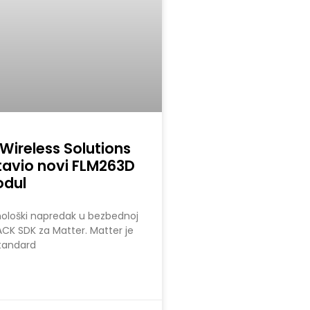
Wireless Solutions
tavio novi FLM263D
odul
hnološki napredak u bezbednoj
 ACK SDK za Matter. Matter je
standard