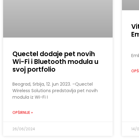
Vi
E
Vi
Quectel dodaje pet novih
Emb
Wi-Fi i Bluetooth modula u
svoj portfolio
OPŠI
Beograd, Srbija, 12. jun 2023. –Quectel
Wireless Solutions predstavlja pet novih
modula iz Wi-Fi I
OPŠIRNIJE »
26/06/2024
14/