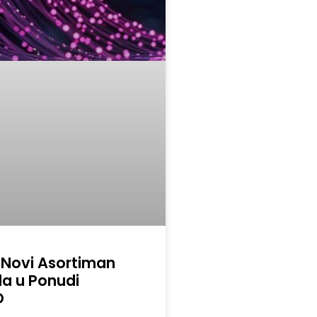
 Novi Asortiman
a u Ponudi
O