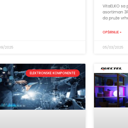
VitaELKO sa 
asortiman 3P
da pruže vrh
OPŠIRNIJE »
09/2025
05/03/2025
ELEKTRONSKE KOMPONENTE