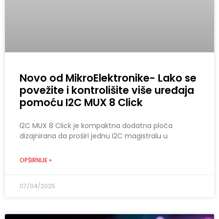
Novo od MikroElektronike- Lako se
povežite i kontrolišite više uređaja
pomoću I2C MUX 8 Click
I2C MUX 8 Click je kompaktna dodatna ploča
dizajnirana da proširi jednu I2C magistralu u
OPŠIRNIJE »
07/04/2025