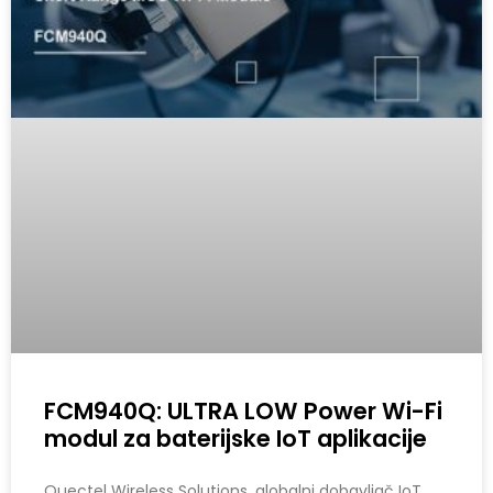
FCM940Q: ULTRA LOW Power Wi-Fi
modul za baterijske IoT aplikacije
Quectel Wireless Solutions, globalni dobavljač IoT