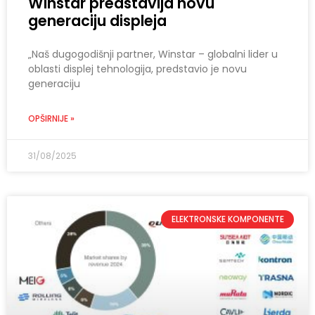
Winstar predstavlja novu
generaciju displeja
„Naš dugogodišnji partner, Winstar – globalni lider u
oblasti displej tehnologija, predstavio je novu
generaciju
OPŠIRNIJE »
31/08/2025
ELEKTRONSKE KOMPONENTE