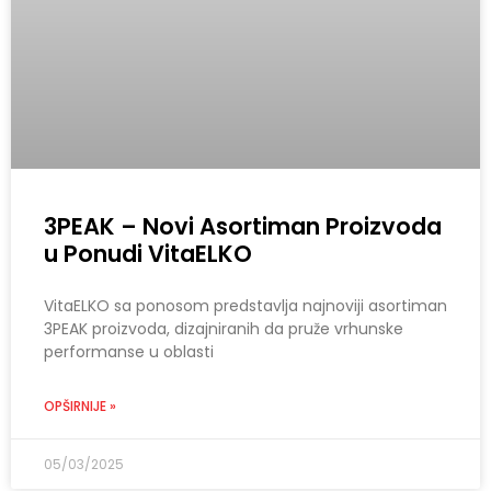
3PEAK – Novi Asortiman Proizvoda
u Ponudi VitaELKO
VitaELKO sa ponosom predstavlja najnoviji asortiman
3PEAK proizvoda, dizajniranih da pruže vrhunske
performanse u oblasti
OPŠIRNIJE »
05/03/2025