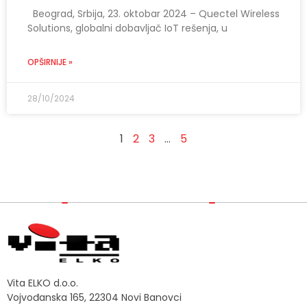
Beograd, Srbija, 23. oktobar 2024 – Quectel Wireless
Solutions, globalni dobavljač IoT rešenja, u
OPŠIRNIJE »
28/10/2024
1
2
3
…
5
Vita ELKO d.o.o.
Vojvođanska 165, 22304 Novi Banovci