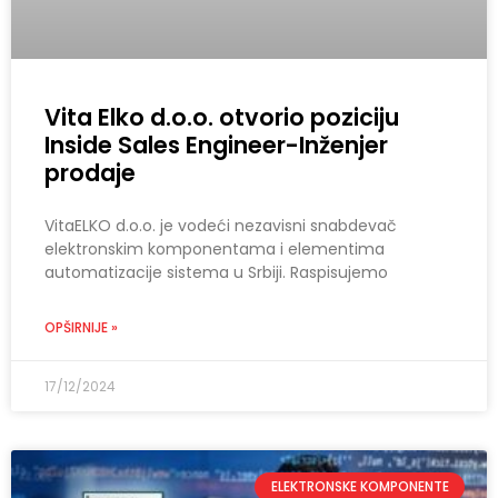
Vita Elko d.o.o. otvorio poziciju
Inside Sales Engineer-Inženjer
prodaje
VitaELKO d.o.o. je vodeći nezavisni snabdevač
elektronskim komponentama i elementima
automatizacije sistema u Srbiji. Raspisujemo
OPŠIRNIJE »
17/12/2024
ELEKTRONSKE KOMPONENTE