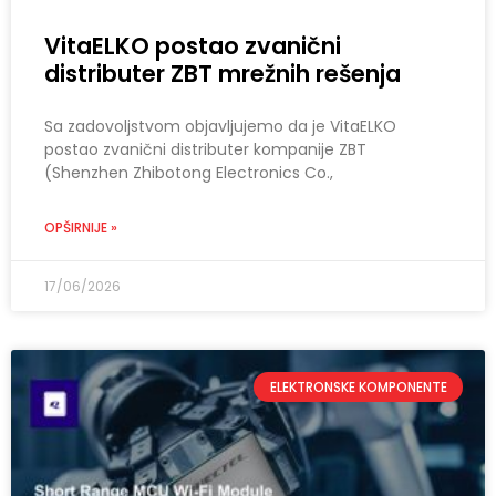
VitaELKO postao zvanični
distributer ZBT mrežnih rešenja
Sa zadovoljstvom objavljujemo da je VitaELKO
postao zvanični distributer kompanije ZBT
(Shenzhen Zhibotong Electronics Co.,
OPŠIRNIJE »
17/06/2026
ELEKTRONSKE KOMPONENTE