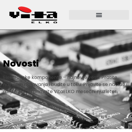
Novosti
Elektronske komponente – najnovije vesti. Pratite
najnovija dešavanja i budite u toku. Prijavite se na našu
mejling listu i primajte VitaELKO mesečni njuzleter.