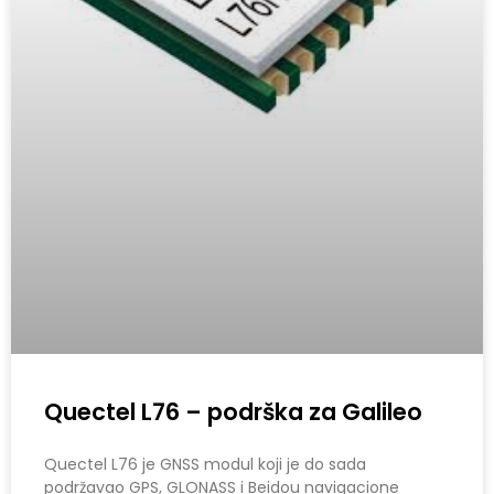
Quectel L76 – podrška za Galileo
Quectel L76 je GNSS modul koji je do sada
podržavao GPS, GLONASS i Beidou navigacione