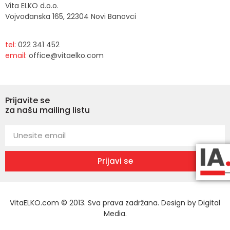
Vita ELKO d.o.o.
Vojvođanska 165, 22304 Novi Banovci
tel:
022 341 452
email:
office@vitaelko.com
Prijavite se
za našu mailing listu
Prijavi se
VitaELKO.com © 2013. Sva prava zadržana. Design by
Digital
Media
.