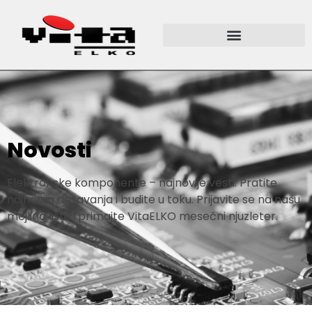
Novosti
Elektronske komponente – najnovije vesti. Pratite
najnovija dešavanja i budite u toku. Prijavite se na našu
mejling listu i primajte VitaELKO mesečni njuzleter.