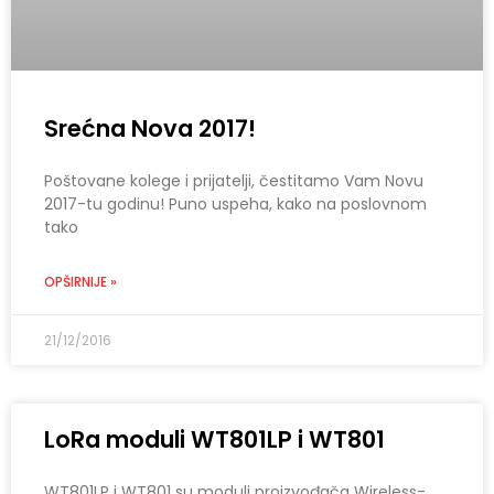
Srećna Nova 2017!
Poštovane kolege i prijatelji, čestitamo Vam Novu
2017-tu godinu! Puno uspeha, kako na poslovnom
tako
OPŠIRNIJE »
21/12/2016
LoRa moduli WT801LP i WT801
WT801LP i WT801 su moduli proizvođača Wireless-