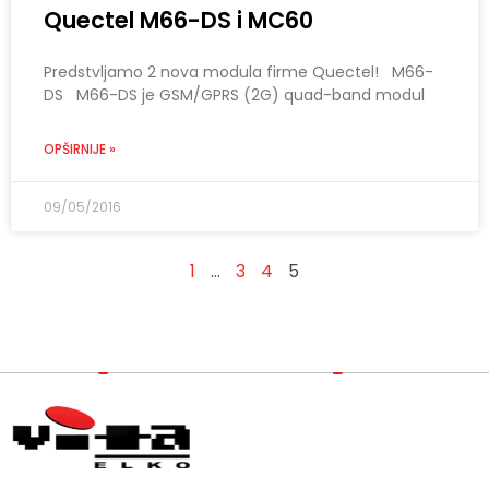
Quectel M66-DS i MC60
Predstvljamo 2 nova modula firme Quectel! M66-
DS M66-DS je GSM/GPRS (2G) quad-band modul
OPŠIRNIJE »
09/05/2016
1
…
3
4
5