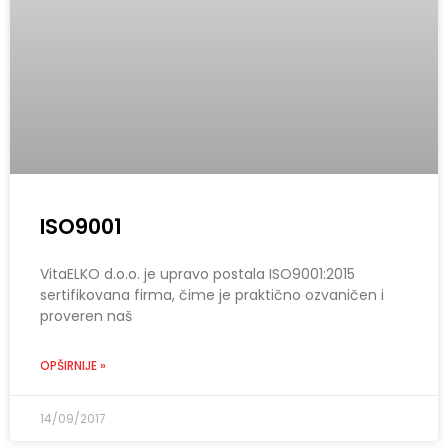
ISO9001
VitaELKO d.o.o. je upravo postala ISO9001:2015
sertifikovana firma, čime je praktično ozvaničen i
proveren naš
OPŠIRNIJE »
14/09/2017