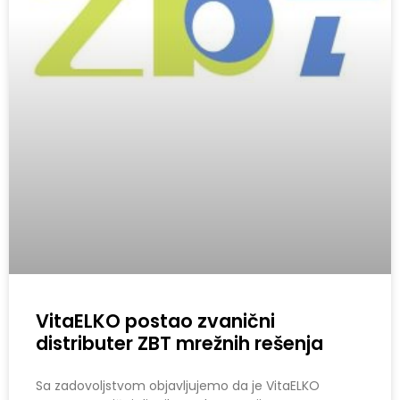
VitaELKO postao zvanični
distributer ZBT mrežnih rešenja
Sa zadovoljstvom objavljujemo da je VitaELKO