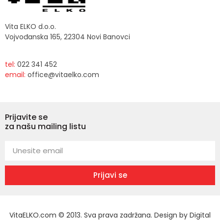
Vita ELKO d.o.o.
Vojvođanska 165, 22304 Novi Banovci
tel:
022 341 452
email:
office@vitaelko.com
Prijavite se
za našu mailing listu
Prijavi se
VitaELKO.com © 2013. Sva prava zadržana. Design by
Digital