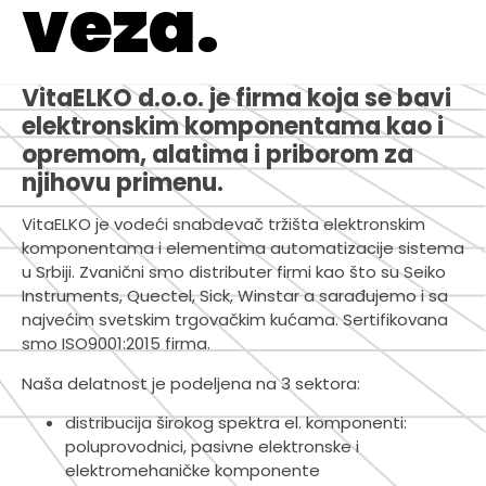
veza.
VitaELKO d.o.o. je firma koja se bavi
elektronskim komponentama kao i
opremom, alatima i priborom za
njihovu primenu.
VitaELKO je vodeći snabdevač tržišta elektronskim
komponentama i elementima automatizacije sistema
u Srbiji. Zvanični smo distributer firmi kao što su Seiko
Instruments, Quectel, Sick, Winstar a sarađujemo i sa
najvećim svetskim trgovačkim kućama. Sertifikovana
smo ISO9001:2015 firma.
Naša delatnost je podeljena na 3 sektora:
distribucija širokog spektra el. komponenti:
poluprovodnici, pasivne elektronske i
elektromehaničke komponente