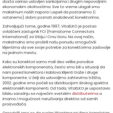
dosta varirao uslovljen sankcijama i drugim nepovoljnim
ekonomskim okolnostima. Sve to vreme ulagali smo
maksimum naših napora i uspeli da postanemo (i
ostanemo) dobro poznati snabdevač konektorima.
Zahvaljujući tome, godine 1997, VitaELKO je postao
ovlašćeni zastupnik FCI (Framatome Connectors
International) za Srbiju i Crnu Goru. Na ovaj način,
maksimalno smo proširili našu ponudu omogućivši
klijentima da sve svoje potrebe za konektorima zadovolje
na jednom mestu.
Kako su konektori samo mali deo velike porodice
elektronskih komponenata, često smo bili u situaciji da
nam pored konektora i kablova klijenti traže i druge
komponente. U želji da udovoljimo zahtevima tržišta,
2002. godine smo počeli sa distribucijom širokog spektra
elektronskih komponenti. Od tada, VitaELKO je uspostavio
blisku saradnju sa najvećim svetskim
distributerima
a
imamo i mogućnost naručivanja direktno od samih
proizvođača.
Opredelili smo se da svojim klijentima pružimo kompletan