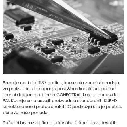
Firma je nastala 1987 godine, kao mala zanatska radnja
za proizvodnju i sklapanje post&box konektora prema
licenci dobijenoj od firme CONECTRAL, koja je danas deo
FCI. Kasnije smo usvojili proizvodnju standardnih SUB-D
konektora kao i profesionalnih IC podnožja što je postala
osnova naše ponude.
Početni brz razvoj firme je kasnije, tokom devedesetih,