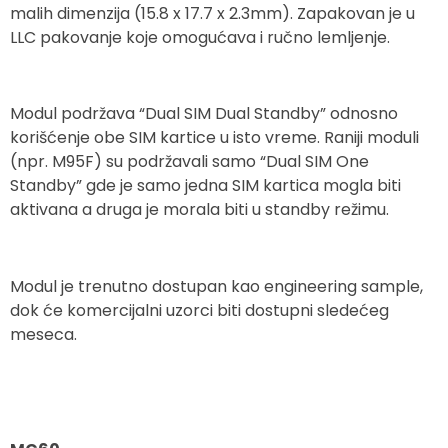
malih dimenzija (15.8 x 17.7 x 2.3mm). Zapakovan je u
LLC pakovanje koje omogućava i ručno lemljenje.
Modul podržava “Dual SIM Dual Standby” odnosno
korišćenje obe SIM kartice u isto vreme. Raniji moduli
(npr. M95F) su podržavali samo “Dual SIM One
Standby” gde je samo jedna SIM kartica mogla biti
aktivana a druga je morala biti u standby režimu.
Modul je trenutno dostupan kao engineering sample,
dok će komercijalni uzorci biti dostupni sledećeg
meseca.