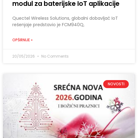
modul za baterijske IoT aplikacije
Quectel Wireless Solutions, globalni dobavljač IoT
rešenjaje predstavio je FCM940Q,
OPŠIRNIJE »
20/05/2026
No Comments
NOVOSTI