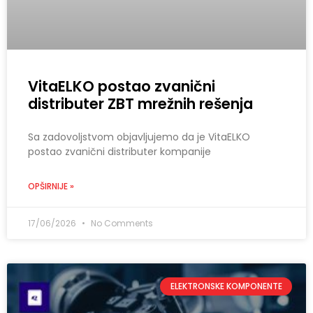
VitaELKO postao zvanični
distributer ZBT mrežnih rešenja
Sa zadovoljstvom objavljujemo da je VitaELKO
postao zvanični distributer kompanije
OPŠIRNIJE »
17/06/2026
No Comments
ELEKTRONSKE KOMPONENTE