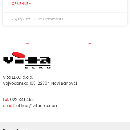
OPŠIRNIJE »
26/12/2025
No Comments
Vita ELKO d.o.o.
Vojvođanska 165, 22304 Novi Banovci
tel:
022 341 452
email:
office@vitaelko.com