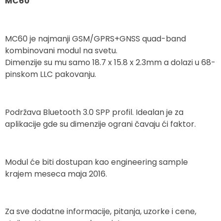
MC60
MC60 je najmanji GSM/GPRS+GNSS quad-band
kombinovani modul na svetu.
Dimenzije su mu samo 18.7 x 15.8 x 2.3mm a dolazi u 68-
pinskom LLC pakovanju.
Podržava Bluetooth 3.0 SPP profil. Idealan je za
aplikacije gde su dimenzije ograni čavaju ći faktor.
Modul će biti dostupan kao engineering sample
krajem meseca maja 2016.
Za sve dodatne informacije, pitanja, uzorke i cene,