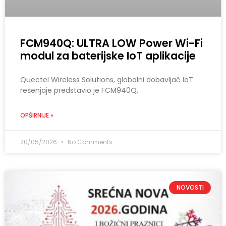
FCM940Q: ULTRA LOW Power Wi-Fi
modul za baterijske IoT aplikacije
Quectel Wireless Solutions, globalni dobavljač IoT
rešenjaje predstavio je FCM940Q,
OPŠIRNIJE »
20/05/2026
No Comments
NOVOSTI