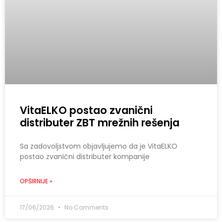
VitaELKO postao zvanični
distributer ZBT mrežnih rešenja
Sa zadovoljstvom objavljujemo da je VitaELKO
postao zvanični distributer kompanije
OPŠIRNIJE »
17/06/2026
No Comments