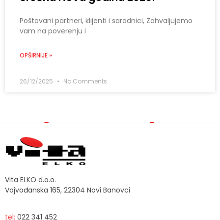
Poštovani partneri, klijenti i saradnici, Zahvaljujemo
vam na poverenju i
OPŠIRNIJE »
26/12/2025
No Comments
Vita ELKO d.o.o.
Vojvođanska 165, 22304 Novi Banovci
tel:
022 341 452