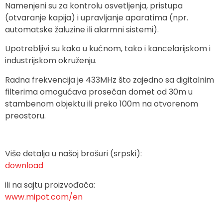
Namenjeni su za kontrolu osvetljenja, pristupa
(otvaranje kapija) i upravljanje aparatima (npr.
automatske žaluzine ili alarmni sistemi).
Upotrebljivi su kako u kućnom, tako i kancelarijskom i
industrijskom okruženju.
Radna frekvencija je 433MHz što zajedno sa digitalnim
filterima omogućava prosečan domet od 30m u
stambenom objektu ili preko 100m na otvorenom
preostoru.
Više detalja u našoj brošuri (srpski):
download
ili na sajtu proizvođača:
www.mipot.com/en