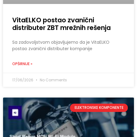
VitaELKO postao zvanični
distributer ZBT mrežnih rešenja
Sa zadovoljstvom objavljujemo da je VitaELKO
postao zvanični distributer kompanije
OPŠIRNIJE »
17/06/2026
No Comments
ELEKTRONSKE KOMPONENTE