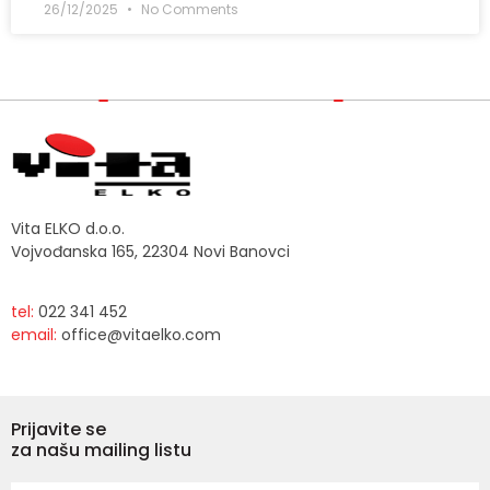
26/12/2025
No Comments
Vita ELKO d.o.o.
Vojvođanska 165, 22304 Novi Banovci
tel:
022 341 452
email:
office@vitaelko.com
Prijavite se
za našu mailing listu