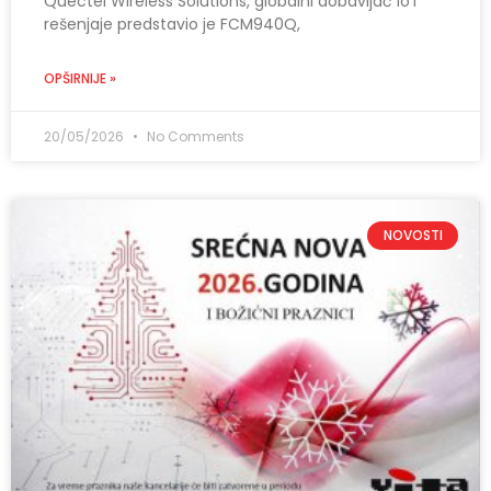
Quectel Wireless Solutions, globalni dobavljač IoT
rešenjaje predstavio je FCM940Q,
OPŠIRNIJE »
20/05/2026
No Comments
NOVOSTI