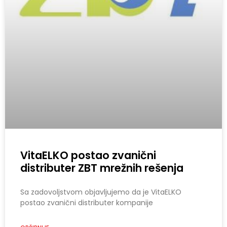
VitaELKO postao zvanični
distributer ZBT mrežnih rešenja
Sa zadovoljstvom objavljujemo da je VitaELKO
postao zvanični distributer kompanije