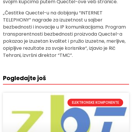
svojim kupcima putem Quectel-ove veb stranice.
„Čestitke Quectel-u na dobijanju “INTERNET
TELEPHONY” nagrade za izuzetnost u sajber
bezbednosti i inovacije u IP komunikacijama. Program
transparentnosti bezbednosti proizvoda Quectel-a
pokazao je izuzetan kvalitet i pružio izuzetne, merljive,
opipljive rezultate za svoje korisnike“, izjavio je Rič
Tehrani, izvršni direktor “TMC”.
Pogledajte još
ELEKTRONSKE KOMPONENTE