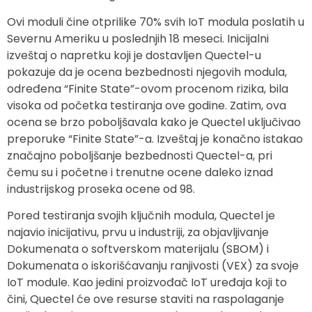
Ovi moduli čine otprilike 70% svih IoT modula poslatih u
Severnu Ameriku u poslednjih 18 meseci. Inicijalni
izveštaj o napretku koji je dostavljen Quectel-u
pokazuje da je ocena bezbednosti njegovih modula,
određena “Finite State”-ovom procenom rizika, bila
visoka od početka testiranja ove godine. Zatim, ova
ocena se brzo poboljšavala kako je Quectel uključivao
preporuke “Finite State”-a. Izveštaj je konačno istakao
značajno poboljšanje bezbednosti Quectel-a, pri
čemu su i početne i trenutne ocene daleko iznad
industrijskog proseka ocene od 98.
Pored testiranja svojih ključnih modula, Quectel je
najavio inicijativu, prvu u industriji, za objavljivanje
Dokumenata o softverskom materijalu (SBOM) i
Dokumenata o iskorišćavanju ranjivosti (VEX) za svoje
IoT module. Kao jedini proizvođač IoT uređaja koji to
čini, Quectel će ove resurse staviti na raspolaganje