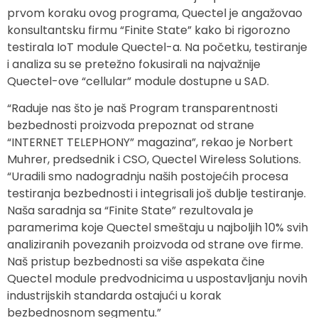
prvom koraku ovog programa, Quectel je angažovao
konsultantsku firmu “Finite State” kako bi rigorozno
testirala IoT module Quectel-a. Na početku, testiranje
i analiza su se pretežno fokusirali na najvažnije
Quectel-ove “cellular” module dostupne u SAD.
“Raduje nas što je naš Program transparentnosti
bezbednosti proizvoda prepoznat od strane
“INTERNET TELEPHONY” magazina”, rekao je Norbert
Muhrer, predsednik i CSO, Quectel Wireless Solutions.
“Uradili smo nadogradnju naših postojećih procesa
testiranja bezbednosti i integrisali još dublje testiranje.
Naša saradnja sa “Finite State” rezultovala je
paramerima koje Quectel smeštaju u najboljih 10% svih
analiziranih povezanih proizvoda od strane ove firme.
Naš pristup bezbednosti sa više aspekata čine
Quectel module predvodnicima u uspostavljanju novih
industrijskih standarda ostajući u korak
bezbednosnom segmentu.”