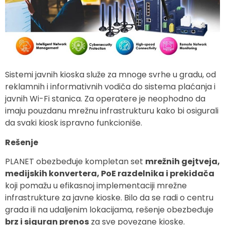
Sistemi javnih kioska služe za mnoge svrhe u gradu, od
reklamnih i informativnih vodiča do sistema plaćanja i
javnih Wi-Fi stanica. Za operatere je neophodno da
imaju pouzdanu mrežnu infrastrukturu kako bi osigurali
da svaki kiosk ispravno funkcioniše.
Rešenje
PLANET obezbeđuje kompletan set
mrežnih gejtveja,
medijskih konvertera, PoE razdelnika i prekidača
koji pomažu u efikasnoj implementaciji mrežne
infrastrukture za javne kioske. Bilo da se radi o centru
grada ili na udaljenim lokacijama, rešenje obezbeđuje
brz i siguran prenos
za sve povezane kioske.