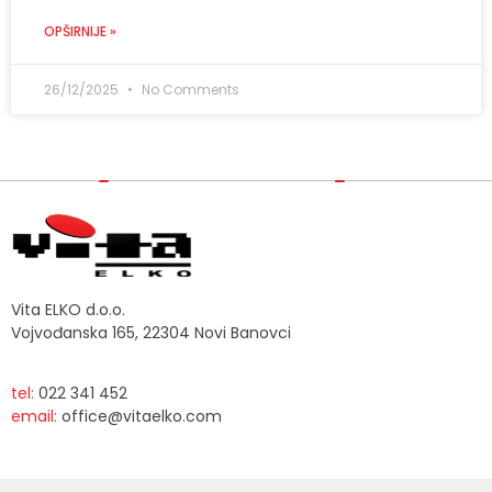
OPŠIRNIJE »
26/12/2025
No Comments
Vita ELKO d.o.o.
Vojvođanska 165, 22304 Novi Banovci
tel:
022 341 452
email:
office@vitaelko.com