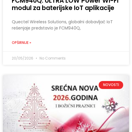
FCM940Q: ULTRA LOW Power Wi-Fi
modul za baterijske IoT aplikacije
Quectel Wireless Solutions, globalni dobavljač IoT
rešenjaje predstavio je FCM940Q,
OPŠIRNIJE »
20/05/2026
No Comments
NOVOSTI