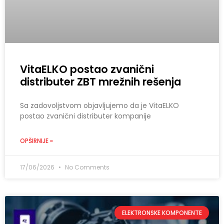
VitaELKO postao zvanični
distributer ZBT mrežnih rešenja
Sa zadovoljstvom objavljujemo da je VitaELKO
postao zvanični distributer kompanije
OPŠIRNIJE »
17/06/2026
No Comments
ELEKTRONSKE KOMPONENTE