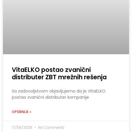
VitaELKO postao zvanični
distributer ZBT mrežnih rešenja
Sa zadovoljstvom objavljujemo da je VitaELKO
postao zvanični distributer kompanije
OPŠIRNIJE »
17/06/2026
No Comments