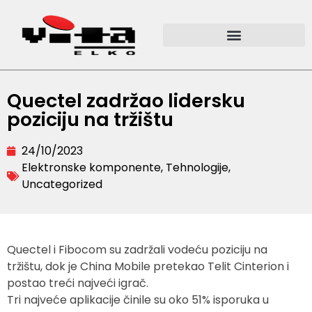
Quectel zadržao lidersku
poziciju na tržištu
24/10/2023
Elektronske komponente
,
Tehnologije
,
Uncategorized
Quectel i Fibocom su zadržali vodeću poziciju na
tržištu, dok je China Mobile pretekao Telit Cinterion i
postao treći najveći igrač.
Tri najveće aplikacije činile su oko 51% isporuka u