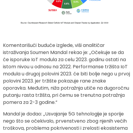
Komentarišući buduće izglede, viši analitičar
istraživanja Soumen Mandal rekao je: „Očekuje se da
će isporuke IoT modula za celu 2023. godinu ostati na
istom nivou u odnosu na 2022. Performanse tržišta IoT
modula u drugoj polovini 2023. će biti bolje nego u prvoj
polovini 2023. jer tržište pokazuje rane znake
oporavka. Međutim, niža potražnja utiče na dugoročnu
putanju rasta tržišta, pri čemu se trenutna potražnja
pomera za 2-3 godine.”
Mandal je dodao: „Usvajanje 5G tehnologije je sporije
nego što se očekivalo, prvenstveno zbog njenih većih
troškova, problema pokrivenosti i zrelosti ekosistema