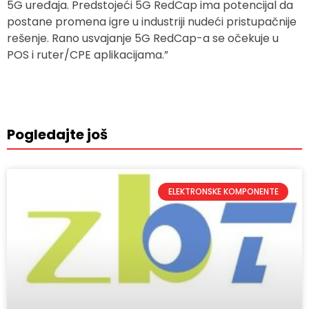
5G uređaja. Predstojeći 5G RedCap ima potencijal da
postane promena igre u industriji nudeći pristupačnije
rešenje. Rano usvajanje 5G RedCap-a se očekuje u
POS i ruter/CPE aplikacijama.”
Pogledajte još
ELEKTRONSKE KOMPONENTE