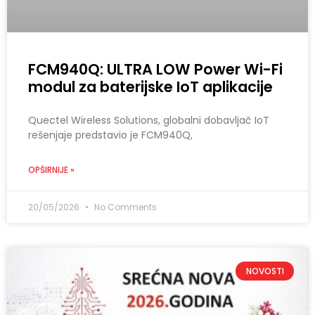
FCM940Q: ULTRA LOW Power Wi-Fi
modul za baterijske IoT aplikacije
Quectel Wireless Solutions, globalni dobavljač IoT
rešenjaje predstavio je FCM940Q,
OPŠIRNIJE »
20/05/2026
No Comments
NOVOSTI