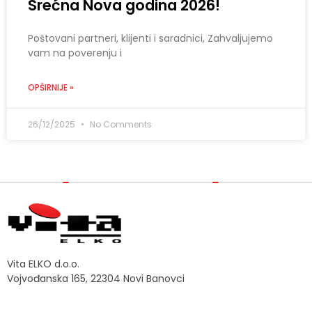
Srećna Nova godina 2026!
Poštovani partneri, klijenti i saradnici, Zahvaljujemo
vam na poverenju i
OPŠIRNIJE »
26/12/2025
No Comments
Vita ELKO d.o.o.
Vojvođanska 165, 22304 Novi Banovci