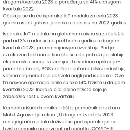
drugom kvartalu 2023. u poređenju sa 41% u drugom
kvartalu 2022.
Očekuje se da će isporuke IoT modula za celu 2023.
godinu ostati gotovo jednake u odnosu na 2022. godinu.
Isporuke IoT modula na globalnom nivou su zabeležile
pad od 3% u odnosu na prethodnu godinu u drugom
kvartalu 2023., prema najnovijem izveštaju. Pad je
uzrokovan faktorima kao što su niža potražnja i slabiji
ekonomski osećaji. Izuzimajući tri vodeće aplikacije–
pametna brojila, POS uređaje i automobilsku industriju,
većina segmenata je doživela nagli pad isporuka. Ove
tri najveće aplikacije činile su oko 51% tržišta u drugom
kvartalu 2023. Indija je bila jedino tržište koje je
zabeležilo rast u ovom kvartalu.
Komentarišući dinamiku tržišta, pomoćnik direktora
Mohit Agrawal je rekao: „U drugom kvartalu 2023.
mnogi igrači modula doživeli su pad isporuke jer se
tržište smanjilo po prvi put od početka COVID-19.