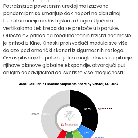
Potražnja za povezanim uređajima izazvana
pandemijom se smanjuje dok napori na digitalnoj
transformaciji u industrijskim i drugim ključnim
vertikalama tek treba da se pretoče u isporuke.
Quectelov prihod od međunarodnih tržišta nadmašio
je prihod iz Kine. Kineski proizvođači modula sve više
dolaze pod američki skeneri iz sigurnosnih razloga.
Ovo ispitivanje bi potencijalno moglo dovesti u pitanje
njihove planove globalne ekspanzije, otvarajući put
drugim dobavljačima da iskoriste više mogućnosti.”