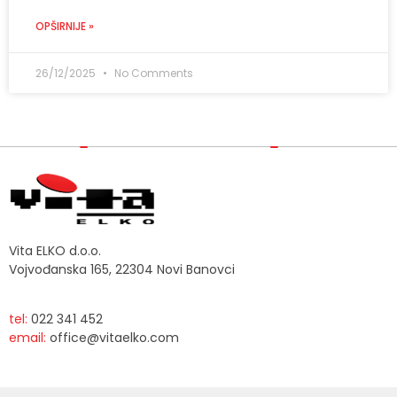
OPŠIRNIJE »
26/12/2025
No Comments
Vita ELKO d.o.o.
Vojvođanska 165, 22304 Novi Banovci
tel:
022 341 452
email:
office@vitaelko.com