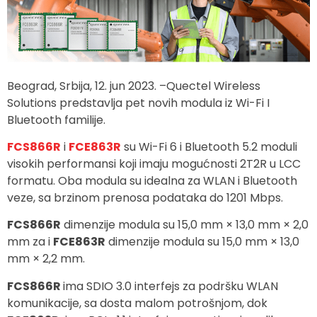
Beograd, Srbija, 12. jun 2023. –Quectel Wireless
Solutions predstavlja pet novih modula iz Wi-Fi I
Bluetooth familije.
FCS866R
i
FCE863R
su Wi-Fi 6 i Bluetooth 5.2 moduli
visokih performansi koji imaju mogućnosti 2T2R u LCC
formatu. Oba modula su idealna za WLAN i Bluetooth
veze, sa brzinom prenosa podataka do 1201 Mbps.
FCS866R
dimenzije modula su 15,0 mm × 13,0 mm × 2,0
mm za i
FCE863R
dimenzije modula su 15,0 mm × 13,0
mm × 2,2 mm.
FCS866R
ima SDIO 3.0 interfejs za podršku WLAN
komunikacije, sa dosta malom potrošnjom, dok