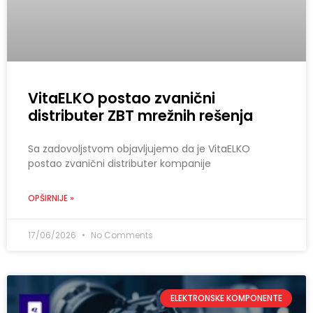
VitaELKO postao zvanični
distributer ZBT mrežnih rešenja
Sa zadovoljstvom objavljujemo da je VitaELKO
postao zvanični distributer kompanije
OPŠIRNIJE »
17/06/2026
No Comments
ELEKTRONSKE KOMPONENTE