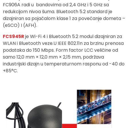
FC906A radi u bandovima od 2,4 GHz i 5 GHz sa
redukcijom nivoa šuma. Bluetooth 5.2 standard je
dizajniran sa pojačalom klase 1 za povećanje dometa –
(eSCO) I (AFH).
FCS945R
je Wi-Fi 4 i Bluetooth 5.2 modul dizajniran za
WLAN i Bluetooth veze.U IEEE 802.11n za brzinu prenosa
podataka do 150 Mbps. Form factor LCC veličine od
samo 12,0 mm × 12,0 mm × 2,15 mm, podržava
industrijski dizajn u temperaturnom rasponu od -40 do
+85°C.