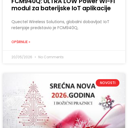
FCM940Q: ULTRA LOW Power Wi-Fi
modul za baterijske IoT aplikacije
Quectel Wireless Solutions, globalni dobavljač IoT
rešenjaje predstavio je FCM940Q,
OPŠIRNIJE »
20/05/2026
No Comments
NOVOSTI