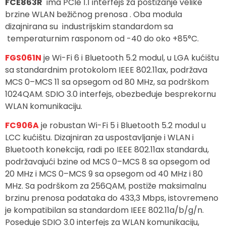
FCE863R
ima PCIe 1.1 interfejs za postizanje velike
brzine WLAN bežičnog prenosa . Oba modula
dizajnirana su industrijskim standardom sa
temperaturnim rasponom od -40 do oko +85°C.
FGS061N
je Wi-Fi 6 i Bluetooth 5.2 modul, u LGA kućištu
sa standardnim protokolom IEEE 802.11ax, podržava
MCS 0–MCS 11 sa opsegom od 80 MHz, sa podrškom
1024QAM. SDIO 3.0 interfejs, obezbeđuje besprekornu
WLAN komunikaciju.
FC906A
je robustan Wi-Fi 5 i Bluetooth 5.2 modul u
LCC kućištu. Dizajniran za uspostavljanje i WLAN i
Bluetooth konekcija, radi po IEEE 802.11ax standardu,
podržavajući bzine od MCS 0–MCS 8 sa opsegom od
20 MHz i MCS 0–MCS 9 sa opsegom od 40 MHz i 80
MHz. Sa podrškom za 256QAM, postiže maksimalnu
brzinu prenosa podataka do 433,3 Mbps, istovremeno
je kompatibilan sa standardom IEEE 802.11a/b/g/n.
Poseduje SDIO 3.0 interfejs za WLAN komunikaciju,