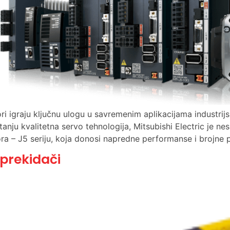
ri igraju ključnu ulogu u savremenim aplikacijama industri
tanju kvalitetna servo tehnologija, Mitsubishi Electric je ne
ora – J5 seriju, koja donosi napredne performanse i brojne
 prekidači