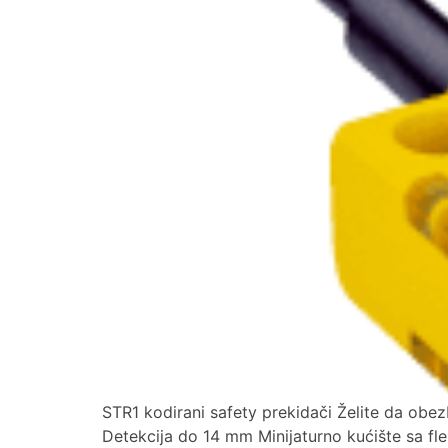
STR1 kodirani safety prekidači Želite da obe
Detekcija do 14 mm Minijaturno kućište sa fle