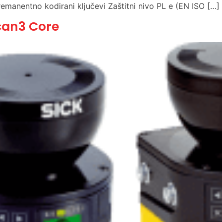
remanentno kodirani ključevi Zaštitni nivo PL e (EN ISO […]
can3 Core