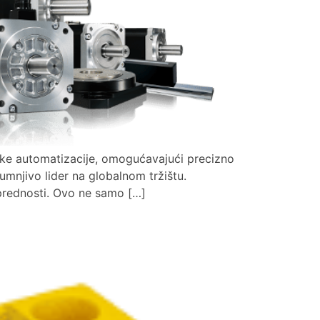
jske automatizacije, omogućavajući precizno
sumnjivo lider na globalnom tržištu.
 prednosti. Ovo ne samo […]