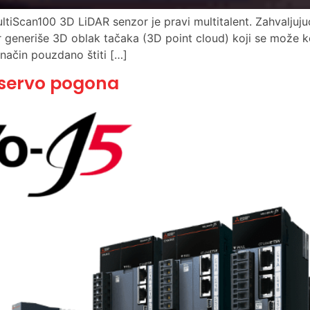
ltiScan100 3D LiDAR senzor je pravi multitalent. Zahvaljujuć
 generiše 3D oblak tačaka (3D point cloud) koji se može kori
 način pouzdano štiti […]
a servo pogona