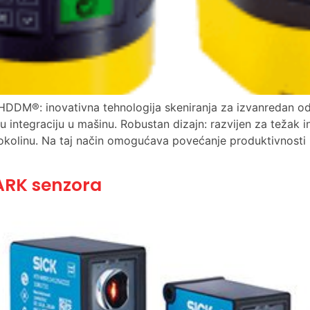
feHDDM®: inovativna tehnologija skeniranja za izvanredan 
integraciju u mašinu. Robustan dizajn: razvijen za težak i
 okolinu. Na taj način omogućava povećanje produktivnosti
MARK senzora