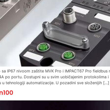
lio sa IP67 nivoom zaštite MVK Pro i IMPACT67 Pro fieldbus
d 4A po portu. Dostupni su u svim uobičajenim protokolima i 
u u tehnologiji automatizacije. U pozadini sve složenijih […]
an100