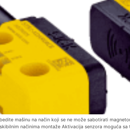
zbedite mašinu na način koji se ne može sabotirati magneto
skibilnim načinima montaže Aktivacija senzora moguća sa tri