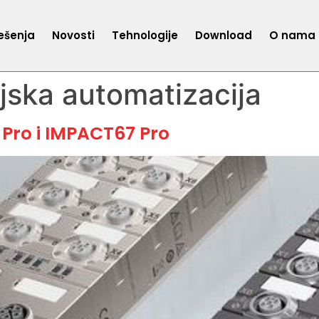
ešenja
Novosti
Tehnologije
Download
O nama
ijska automatizacija
Pro i IMPACT67 Pro