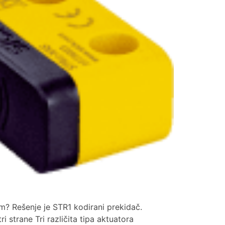
m? Rešenje je STR1 kodirani prekidač.
 strane Tri različita tipa aktuatora