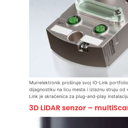
Murrelektronik proširuje svoj IO-Link portfo
dijagnostiku na licu mesta i izlaznu struju o
Link je skraćenica za plug-and-play instalacij
3D LiDAR senzor – multiSc