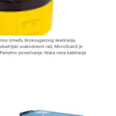
odnos između širokougaonog skeniranja,
ndustrijski svakodnevni rad, MicroScan3 je
 Pametno povezivanje: Niska cena kabliranja