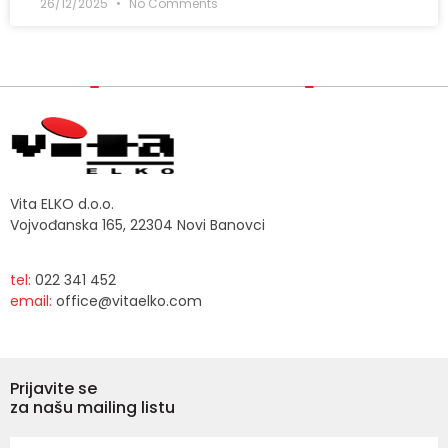
26/12/2025
No Comments
Vita ELKO d.o.o.
Vojvođanska 165, 22304 Novi Banovci
tel:
022 341 452
email:
office@vitaelko.com
Prijavite se
za našu mailing listu