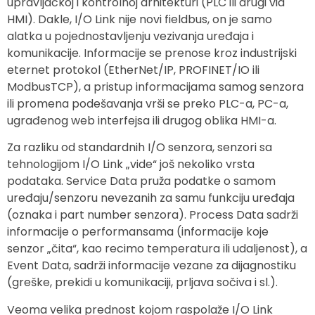
upravljačkoj i kontrolnoj arhitekturi (PLC ili drugi vid
HMI). Dakle, I/O Link nije novi fieldbus, on je samo
alatka u pojednostavljenju vezivanja uređaja i
komunikacije. Informacije se prenose kroz industrijski
eternet protokol (EtherNet/IP, PROFINET/IO ili
ModbusTCP), a pristup informacijama samog senzora
ili promena podešavanja vrši se preko PLC-a, PC-a,
ugrađenog web interfejsa ili drugog oblika HMI-a.
Za razliku od standardnih I/O senzora, senzori sa
tehnologijom I/O Link „vide“ još nekoliko vrsta
podataka. Service Data pruža podatke o samom
uređaju/senzoru nevezanih za samu funkciju uređaja
(oznaka i part number senzora). Process Data sadrži
informacije o performansama (informacije koje
senzor „čita“, kao recimo temperatura ili udaljenost), a
Event Data, sadrži informacije vezane za dijagnostiku
(greške, prekidi u komunikaciji, prljava sočiva i sl.).
Veoma velika prednost kojom raspolaže I/O Link