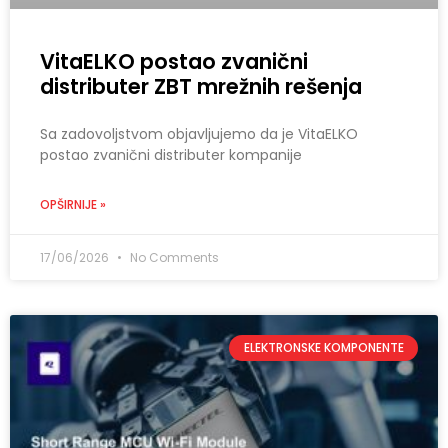
VitaELKO postao zvanični
distributer ZBT mrežnih rešenja
Sa zadovoljstvom objavljujemo da je VitaELKO
postao zvanični distributer kompanije
OPŠIRNIJE »
17/06/2026
No Comments
ELEKTRONSKE KOMPONENTE