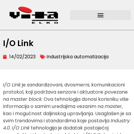
I/O Link
14/02/2023
Industrijska automatizacija
I/O Link
je sandardizovani, dvosmerni, komunikacioni
protokol, koji podržava senzore i aktuatore povezane
na
master block
. Ova tehnologija donosi korisniku više
informacija o samim uređajima vezanim na
master
,
kao i mogućnost daljinskog upravljanja. Usaglašen je sa
svim trendovima i standardima koje postavlja
Industry
4.0
.
I/O Link
tehnologija je dodatak postojećoj