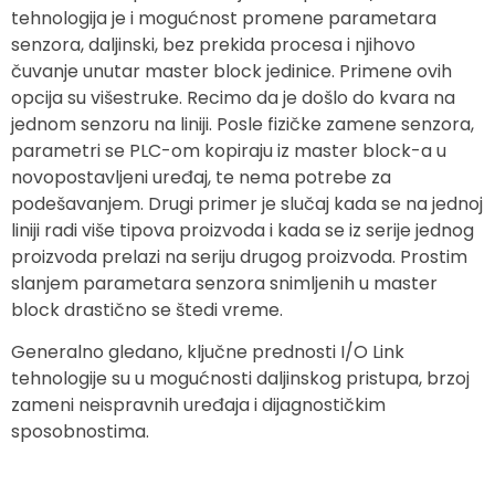
tehnologija je i mogućnost promene parametara
senzora, daljinski, bez prekida procesa i njihovo
čuvanje unutar master block jedinice. Primene ovih
opcija su višestruke. Recimo da je došlo do kvara na
jednom senzoru na liniji. Posle fizičke zamene senzora,
parametri se PLC-om kopiraju iz master block-a u
novopostavljeni uređaj, te nema potrebe za
podešavanjem. Drugi primer je slučaj kada se na jednoj
liniji radi više tipova proizvoda i kada se iz serije jednog
proizvoda prelazi na seriju drugog proizvoda. Prostim
slanjem parametara senzora snimljenih u master
block drastično se štedi vreme.
Generalno gledano, ključne prednosti I/O Link
tehnologije su u mogućnosti daljinskog pristupa, brzoj
zameni neispravnih uređaja i dijagnostičkim
sposobnostima.