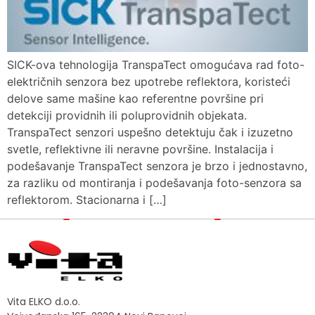
SICK-ova tehnologija TranspaTect omogućava rad foto-
električnih senzora bez upotrebe reflektora, koristeći
delove same mašine kao referentne površine pri
detekciji providnih ili poluprovidnih objekata.
TranspaTect senzori uspešno detektuju čak i izuzetno
svetle, reflektivne ili neravne površine. Instalacija i
podešavanje TranspaTect senzora je brzo i jednostavno,
za razliku od montiranja i podešavanja foto-senzora sa
reflektorom. Stacionarna i […]
Vita ELKO d.o.o.