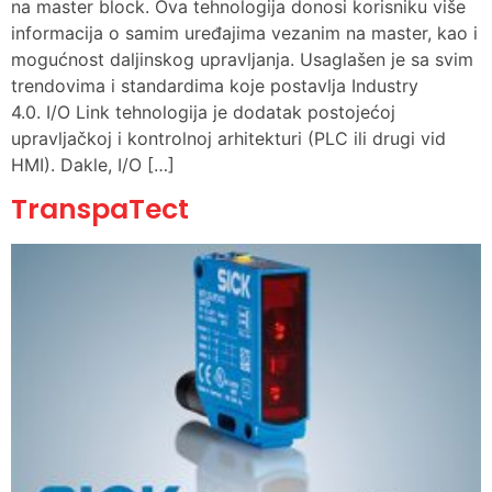
na master block. Ova tehnologija donosi korisniku više
informacija o samim uređajima vezanim na master, kao i
mogućnost daljinskog upravljanja. Usaglašen je sa svim
trendovima i standardima koje postavlja Industry
4.0. I/O Link tehnologija je dodatak postojećoj
upravljačkoj i kontrolnoj arhitekturi (PLC ili drugi vid
HMI). Dakle, I/O […]
TranspaTect