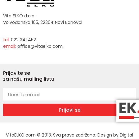
Vita ELKO d.o.o.
Vojvođanska 165, 22304 Novi Banovci
tel:
022 341 452
email:
office@vitaelko.com
Prijavite se
za našu mailing listu
Prijavi se
VitaELKO.com © 2013. Sva prava zadržana. Design by
Digital