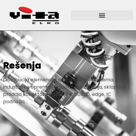
Rešenja
Distribucija elemenata automatizacije sistema,
industrijske opreme i senzora. Proizvodnja, sklapanje i
prodaja konektora post&box, SUB-D, edge, IC
podnožja…