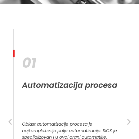
01
01
Automatizacija procesa
Automatizacija procesa
Oblast automatizacije procesa je
Oblast automatizacije procesa je
najkompleksnije polje automatizacije. SICK je
najkompleksnije polje automatizacije. SICK je
specijalizovan i u ovoj grani automatike.
specijalizovan i u ovoj grani automatike.