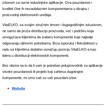
izborom za razne industrijske aplikacije. Ova pouzdanost i 
kvalitet čine ih nezaobilaznim komponentama u dizajnu i 
proizvodnji elektronskih uređaja.
VitaELKO, sa svojim stručnim timom i dugogodišnjim iskustvom, 
ne samo da pruža distribuciju proizvoda, već i podršku koja 
omogućava klijentima da izaberu komponente koje najbolje 
odgovaraju njihovim potrebama. Brza isporuka i fleksibilnost u 
radu sa klijentima dodatno osnažuju poziciju VitaELKO-a kao 
lidera u distribuciji elektronskih komponenti.
Bez obzira na to da li vam je potreban poluprovodnik za aplikacije 
visoke pouzdanosti ili projekt koji zahteva dugotrajne 
komponente, mi smo vaš su vaš pouzdani izbor.
Website