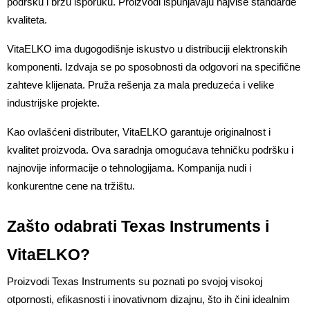
podršku i brzu isporuku. Proizvodi ispunjavaju najviše standarde 
kvaliteta.
VitaELKO ima dugogodišnje iskustvo u distribuciji elektronskih 
komponenti. Izdvaja se po sposobnosti da odgovori na specifične 
zahteve klijenata. Pruža rešenja za mala preduzeća i velike 
industrijske projekte.
Kao ovlašćeni distributer, VitaELKO garantuje originalnost i 
kvalitet proizvoda. Ova saradnja omogućava tehničku podršku i 
najnovije informacije o tehnologijama. Kompanija nudi i 
konkurentne cene na tržištu.
Zašto odabrati Texas Instruments i 
VitaELKO?
Proizvodi Texas Instruments su poznati po svojoj visokoj 
otpornosti, efikasnosti i inovativnom dizajnu, što ih čini idealnim 