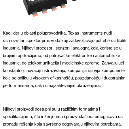
Kao lider u oblasti poluprovodnika, Texas Instruments nudi 
raznovrstan spektar proizvoda koji zadovoljavaju potrebe različitih 
industrija. Njihovi procesori, senzori i analogna kola koriste se u 
brojnim aplikacijama, od potrošačke elektronike i automobilske 
industrije, do telekomunikacija i medicinske opreme. Zahvaljujući 
konstantnoj inovaciji i istraživanju, kompanija razvija komponente 
koje se odlikuju visokom efikasnošću, pouzdanošću i dugotrajnim 
performansama, čak i u najzahtevnijim okruženjima.
Njihovi proizvodi dostupni su u različitim formatima i 
specifikacijama, što inženjerima i proizvođačima omogućava da 
pronađu rešenja koja savršeno odgovaraju njihovim potrebama. 