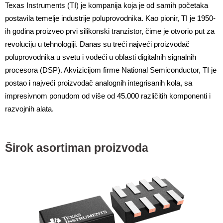
Texas Instruments (TI) je kompanija koja je od samih početaka 
postavila temelje industrije poluprovodnika. Kao pionir, TI je 1950-
ih godina proizveo prvi silikonski tranzistor, čime je otvorio put za 
revoluciju u tehnologiji. Danas su treći najveći proizvođač 
poluprovodnika u svetu i vodeći u oblasti digitalnih signalnih 
procesora (DSP). Akvizicijom firme National Semiconductor, TI je 
postao i najveći proizvođač analognih integrisanih kola, sa 
impresivnom ponudom od više od 45.000 različitih komponenti i 
razvojnih alata.
Širok asortiman proizvoda