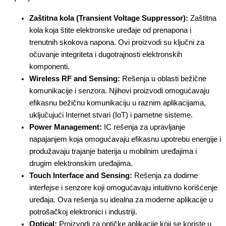
Zaštitna kola (Transient Voltage Suppressor):
 Zaštitna 
kola koja štite elektronske uređaje od prenapona i 
trenutnih skokova napona. Ovi proizvodi su ključni za 
očuvanje integriteta i dugotrajnosti elektronskih 
komponenti.
Wireless RF and Sensing:
 Rešenja u oblasti bežične 
komunikacije i senzora. Njihovi proizvodi omogućavaju 
efikasnu bežičnu komunikaciju u raznim aplikacijama, 
uključujući Internet stvari (IoT) i pametne sisteme.
Power Management:
 IC rešenja za upravljanje 
napajanjem koja omogućavaju efikasnu upotrebu energije i 
produžavaju trajanje baterija u mobilnim uređajima i 
drugim elektronskim uređajima.
Touch Interface and Sensing:
 Rešenja za dodirne 
interfejse i senzore koji omogućavaju intuitivno korišćenje 
uređaja. Ova rešenja su idealna za moderne aplikacije u 
potrošačkoj elektronici i industriji.
Optical:
 Proizvodi za optičke aplikacije koji se koriste u 