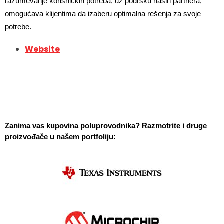
razumevanje korisničkih potreba, uz podršku naših partnera, 
omogućava klijentima da izaberu optimalna rešenja za svoje 
potrebe.
Website
Zanima vas kupovina poluprovodnika? Razmotrite i druge 
proizvođače u našem portfoliju: