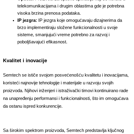
telekomunikacijama i drugim oblastima gde je potrebna 
visoka brzina prenosa podataka.
IP jezgra: 
IP jezgra koje omogućavaju dizajnerima da 
brzo implementiraju složene funkcionalnosti u svoje 
sisteme, smanjujući vreme potrebno za razvoj i 
poboljšavajući efikasnost.
Kvalitet i inovacije
Semtech se ističe svojom posvećenošću kvalitetu i inovacijama, 
koristeći najnovije tehnologije i materijale u razvoju svojih 
proizvoda. Njihovi inženjeri i istraživački timovi kontinuirano rade 
na unapređenju performansi i funkcionalnosti, što im omogućava 
da ostanu ispred konkurencije.
Sa širokim spektrom proizvoda, Semtech predstavlja ključnog 