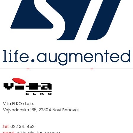
Vita ELKO d.o.o.
Vojvođanska 165, 22304 Novi Banovci
tel:
022 341 452
email:
office@vitaelko.com