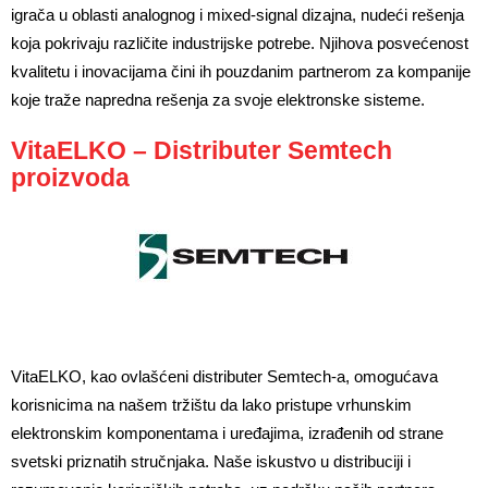
igrača u oblasti analognog i mixed-signal dizajna, nudeći rešenja 
koja pokrivaju različite industrijske potrebe. Njihova posvećenost 
kvalitetu i inovacijama čini ih pouzdanim partnerom za kompanije 
koje traže napredna rešenja za svoje elektronske sisteme.
VitaELKO – Distributer Semtech
proizvoda
VitaELKO, kao ovlašćeni distributer Semtech-a, omogućava 
korisnicima na našem tržištu da lako pristupe vrhunskim 
elektronskim komponentama i uređajima, izrađenih od strane 
svetski priznatih stručnjaka. Naše iskustvo u distribuciji i 