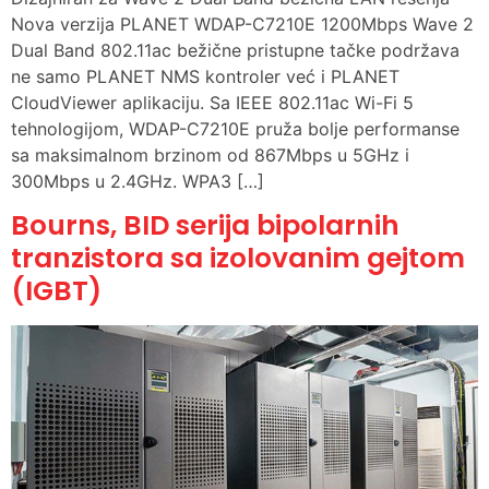
Nova verzija PLANET WDAP-C7210E 1200Mbps Wave 2
Dual Band 802.11ac bežične pristupne tačke podržava
ne samo PLANET NMS kontroler već i PLANET
CloudViewer aplikaciju. Sa IEEE 802.11ac Wi-Fi 5
tehnologijom, WDAP-C7210E pruža bolje performanse
sa maksimalnom brzinom od 867Mbps u 5GHz i
300Mbps u 2.4GHz. WPA3 […]
Bourns, BID serija bipolarnih
tranzistora sa izolovanim gejtom
(IGBT)