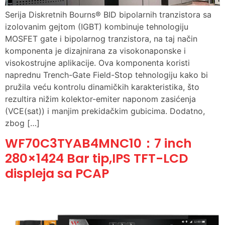
Serija Diskretnih Bourns® BID bipolarnih tranzistora sa
izolovanim gejtom (IGBT) kombinuje tehnologiju
MOSFET gate i bipolarnog tranzistora, na taj način
komponenta je dizajnirana za visokonaponske i
visokostrujne aplikacije. Ova komponenta koristi
naprednu Trench-Gate Field-Stop tehnologiju kako bi
pružila veću kontrolu dinamičkih karakteristika, što
rezultira nižim kolektor-emiter naponom zasićenja
(VCE(sat)) i manjim prekidačkim gubicima. Dodatno,
zbog […]
WF70C3TYAB4MNC10：7 inch
280×1424 Bar tip,IPS TFT-LCD
displeja sa PCAP