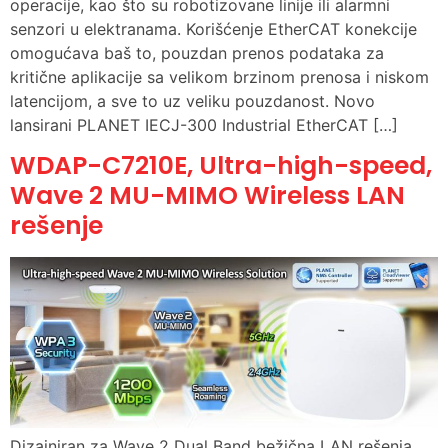
operacije, kao što su robotizovane linije ili alarmni
senzori u elektranama. Korišćenje EtherCAT konekcije
omogućava baš to, pouzdan prenos podataka za
kritične aplikacije sa velikom brzinom prenosa i niskom
latencijom, a sve to uz veliku pouzdanost. Novo
lansirani PLANET IECJ-300 Industrial EtherCAT […]
WDAP-C7210E, Ultra-high-speed,
Wave 2 MU-MIMO Wireless LAN
rešenje
Dizajniran za Wave 2 Dual Band bežična LAN rešenja