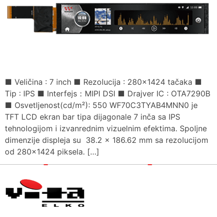
■ Veličina : 7 inch ■ Rezolucija : 280×1424 tačaka ■
Tip : IPS ■ Interfejs：MIPI DSI ■ Drajver IC : OTA7290B
■ Osvetljenost(cd/m²): 550 WF70C3TYAB4MNN0 je
TFT LCD ekran bar tipa dijagonale 7 inča sa IPS
tehnologijom i izvanrednim vizuelnim efektima. Spoljne
dimenzije displeja su 38.2 × 186.62 mm sa rezolucijom
od 280×1424 piksela. […]