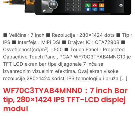
■ Veličina : 7 inch ■ Rezolucija : 280×1424 dots ■ Tip :
IPS ■ Interfejs：MIPI DSI ■ Drajver IC : OTA7290B ■
Osvetljenost(cd/m²)：500 ■ Touch Panel：Projected
Capacitive Touch Panel, PCAP WF70C3TYAB4MNC10 je
TFT LCD ekran bar tipa dijagonale 7 inča sa
izvanrednim vizuelnim efektima. Ovaj ekran visoke
rezolucije 280×1424 koristi IPS tehnologiju i pruža […]
WF70C3TYAB4MNN0：7 inch Bar
tip, 280×1424 IPS TFT-LCD displej
modul