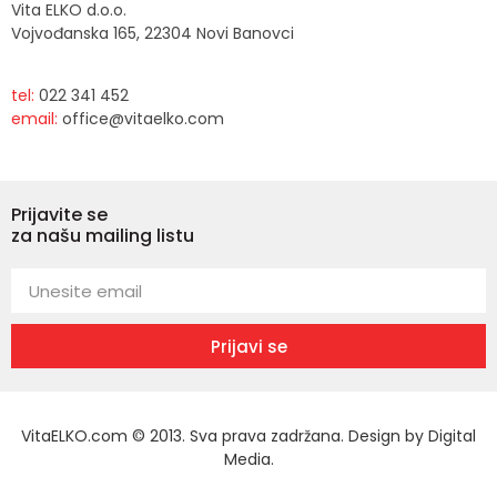
Vita ELKO d.o.o.
Vojvođanska 165, 22304 Novi Banovci
tel:
022 341 452
email:
office@vitaelko.com
Prijavite se
za našu mailing listu
Prijavi se
VitaELKO.com © 2013. Sva prava zadržana. Design by
Digital
Media
.