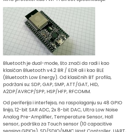
Bluetooth je dual-mode, što znači da radi i kao
klasičan Bluetooth v4.2 BR / EDR ali i kao BLE
(Bluetooth Low Energy). Od klasičnih BT profila,
podržani su: SDP, GAP, SMP, ATT/GAT, HID,
A2DP/AVRCP/SPP, HSP/HFP, RFCOMM.
Od periferija i interfejsa, na raspolaganju su 48 GPIO
linija, 12-bit SAR ADC, 2x 8-bit DAC, Ultra Low Noise
Analog Pre-Amplifier, Temperature Sensor, Hall
sensor, podrška za Touch sensor (10 capacitive
sensing GPIOs), SD/SDIO/MMC Host Controller, UART,