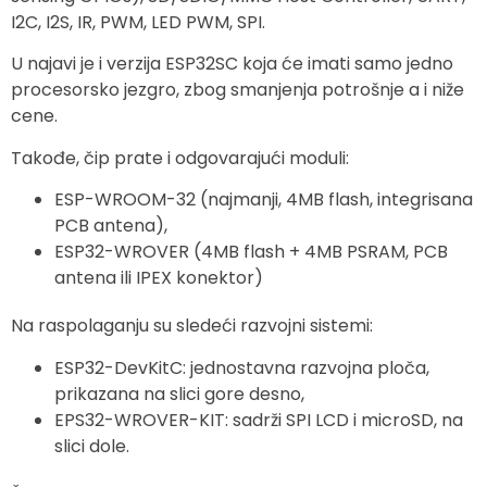
I2C, I2S, IR, PWM, LED PWM, SPI.
U najavi je i verzija ESP32SC koja će imati samo jedno
procesorsko jezgro, zbog smanjenja potrošnje a i niže
cene.
Takođe, čip prate i odgovarajući moduli:
ESP-WROOM-32 (najmanji, 4MB flash, integrisana
PCB antena),
ESP32-WROVER (4MB flash + 4MB PSRAM, PCB
antena ili IPEX konektor)
Na raspolaganju su sledeći razvojni sistemi:
ESP32-DevKitC: jednostavna razvojna ploča,
prikazana na slici gore desno,
EPS32-WROVER-KIT: sadrži SPI LCD i microSD, na
slici dole.