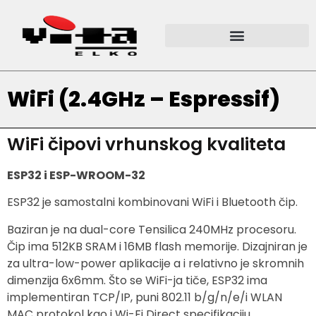
WiFi (2.4GHz – Espressif)
WiFi čipovi vrhunskog kvaliteta
ESP32 i ESP-WROOM-32
ESP32 je samostalni kombinovani WiFi i Bluetooth čip.
Baziran je na dual-core Tensilica 240MHz procesoru.
Čip ima 512KB SRAM i 16MB flash memorije. Dizajniran je
za ultra-low-power aplikacije a i relativno je skromnih
dimenzija 6x6mm. Što se WiFi-ja tiče, ESP32 ima
implementiran TCP/IP, puni 802.11 b/g/n/e/i WLAN
MAC protokol kao i Wi-Fi Direct specifikaciju.