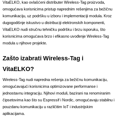
VitaELKO, kao ovlašćeni distributer Wireless-Tag proizvoda, 
omogućava korisnicima pristup naprednim rešenjima za bežičnu 
komunikaciju, uz podršku u izboru i implementaciji modula. Kroz 
dugogodišnje iskustvo u distribuciji elektronskih komponenti, 
VitaELKO nudi stručnu tehničku podršku i brzu isporuku, što 
korisnicima omogućava brzo i efikasno uvođenje Wireless-Tag 
modula u njihove projekte.
Zašto izabrati Wireless-Tag i 
VitaELKO?
Wireless-Tag nudi napredna rešenja za bežičnu komunikaciju, 
omogućavajući korisnicima optimizovane performanse i 
jednostavnu integraciju. Njihovi moduli, bazirani na renomiranim 
čipsetovima kao što su Espressif i Nordic, omogućavaju stabilnu i 
pouzdanu komunikaciju u različitim IoT i industrijskim 
aplikacijama.