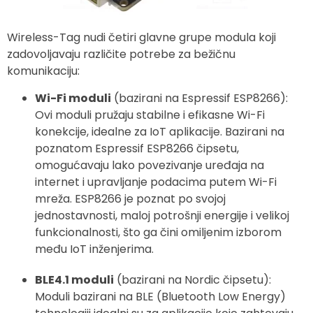
Wireless-Tag nudi četiri glavne grupe modula koji
zadovoljavaju različite potrebe za bežičnu
komunikaciju:
Wi-Fi moduli
(bazirani na Espressif ESP8266):
Ovi moduli pružaju stabilne i efikasne Wi-Fi
konekcije, idealne za IoT aplikacije. Bazirani na
poznatom Espressif ESP8266 čipsetu,
omogućavaju lako povezivanje uređaja na
internet i upravljanje podacima putem Wi-Fi
mreža. ESP8266 je poznat po svojoj
jednostavnosti, maloj potrošnji energije i velikoj
funkcionalnosti, što ga čini omiljenim izborom
među IoT inženjerima.
BLE4.1 moduli
(bazirani na Nordic čipsetu):
Moduli bazirani na BLE (Bluetooth Low Energy)