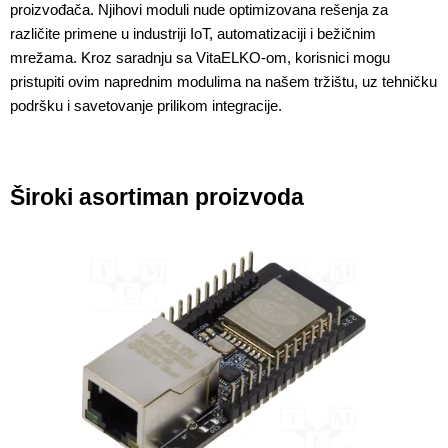
proizvođača. Njihovi moduli nude optimizovana rešenja za 
različite primene u industriji IoT, automatizaciji i bežičnim 
mrežama. Kroz saradnju sa VitaELKO-om, korisnici mogu 
pristupiti ovim naprednim modulima na našem tržištu, uz tehničku 
podršku i savetovanje prilikom integracije.
Široki asortiman proizvoda