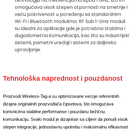
tehnologiju na frekvencijama ispod 1 GHz, što im
omogućava visok stepen otpornosti na smetnje i
veću pokrivenost u poređenju sa standardnim
Wi-Fi i Bluetooth modulima. RF Sub 1-GHz moduli
su idealni za aplikacije gde je potrebna stabilna i
dugodometna komunikacija, kao što su industrijski
sistemi, pametni uređaji i sistemi za daljinsko
upravljanje.
Tehnološka naprednost i pouzdanost
Proizvodi Wireless-Tag-a su optimizovane verzije referentnih 
dizajna originalnih proizvođača čipsetova, što omogućava 
korisnicima stabilne performanse i pouzdanu bežičnu 
komunikaciju. Svaki modul je dizajniran sa ciljem da ponudi visok 
stepen integracije, jednostavnu upotrebu i maksimalnu efikasnost 