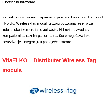
u bežičnim mrežama.
Zahvaljujući korišćenju naprednih čipsetova, kao što su Espressif 
i Nordic, Wireless-Tag moduli pružaju pouzdana rešenja za 
industrijske i komercijalne aplikacije. Njihovi proizvodi su 
kompatibilni sa raznim platformama, što omogućava lako 
povezivanje i integraciju u postojeće sisteme.
VitaELKO – Distributer Wireless-Tag
modula