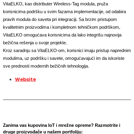
VitaELKO, kao distributer Wireless-Tag modula, pruža 
korisnicima podršku u svim fazama implementacije, od odabira 
pravih modula do saveta pri integraciji. Sa brzim pristupom 
kvalitetnim proizvodima i kompletnom tehničkom podrškom, 
VitaELKO omogućava korisnicima da lako integrišu najnovija 
bežična rešenja u svoje projekte.
Kroz saradnju sa VitaELKO-om, korisnici imaju pristup naprednim 
modulima, uz podršku i savete, omogućavajući im da iskoriste 
sve prednosti modernih bežičnih tehnologija.
Website
Zanima vas kupovina IoT i mrežne opreme? Razmotrite i 
druge proizvođače u našem portfoliju: