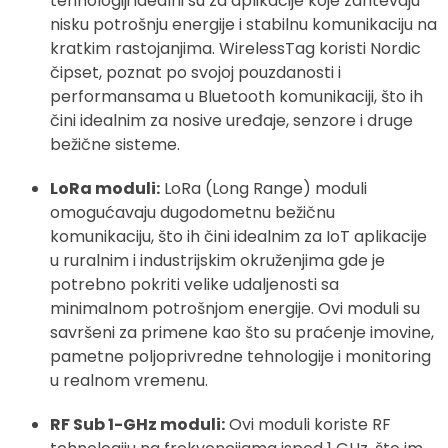
tehnologiji idealni su za aplikacije koje zahtevaju
nisku potrošnju energije i stabilnu komunikaciju na
kratkim rastojanjima. WirelessTag koristi Nordic
čipset, poznat po svojoj pouzdanosti i
performansama u Bluetooth komunikaciji, što ih
čini idealnim za nosive uređaje, senzore i druge
bežične sisteme.
LoRa moduli:
LoRa (Long Range) moduli
omogućavaju dugodometnu bežičnu
komunikaciju, što ih čini idealnim za IoT aplikacije
u ruralnim i industrijskim okruženjima gde je
potrebno pokriti velike udaljenosti sa
minimalnom potrošnjom energije. Ovi moduli su
savršeni za primene kao što su praćenje imovine,
pametne poljoprivredne tehnologije i monitoring
u realnom vremenu.
RF Sub 1-GHz moduli:
Ovi moduli koriste RF