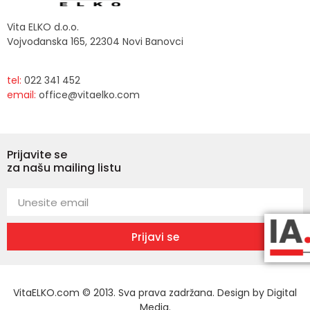
Vita ELKO d.o.o.
Vojvođanska 165, 22304 Novi Banovci
tel:
022 341 452
email:
office@vitaelko.com
Prijavite se
za našu mailing listu
Prijavi se
VitaELKO.com © 2013. Sva prava zadržana. Design by
Digital
Media
.