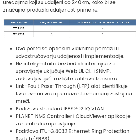
uređajima koji su udaljeni do 240km, kako bi se
značajno produžila udaljenost primene.
Dva porta sa optičkim vlaknima pomažu u
udvostručavanju udaljenosti implementacije.
Niz inteligentnih i bezbednih interfejsa za
upravljanje uključuje Web UI, CLI i SNMP,
zadovoljavajući različite zahteve korisnika.
Link-Fault Pass-Through (LFP) alat identifikuje
kvarove na vezi i pomaže da se umanji zastoj na
mreži.
Podržava standard IEEE 802.1Q VLAN.
PLANET NMS Controller i CloudViewer aplikacije
za centralno upravljanje.
Podržava ITU-G.8032 Ethernet Ring Protection
Switch (ERPS).