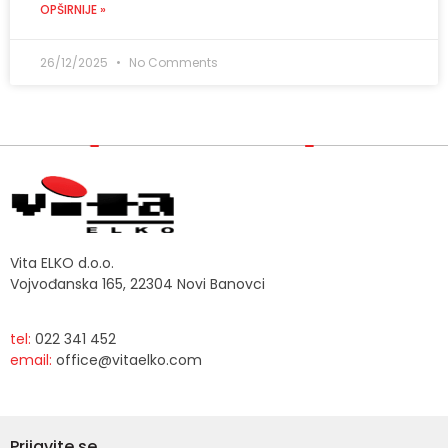
OPŠIRNIJE »
26/12/2025
No Comments
Vita ELKO d.o.o.
Vojvođanska 165, 22304 Novi Banovci
tel:
022 341 452
email:
office@vitaelko.com
Prijavite se