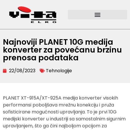
Najnoviji PLANET 10G medija
konverter za povećanu brzinu
prenosa podataka
22/08/2023
Tehnologije
PLANET XT-915A/XT-925A medija konverter visokih
performansi poboljšava mrežnu konekciju i pruža
sofisticirane mogućnosti upravljanja. To je prvi 10G
medijski konverter u industriji sa samostalnim sigurnim
upravljanjem, što ga čini najboljom opcijom za