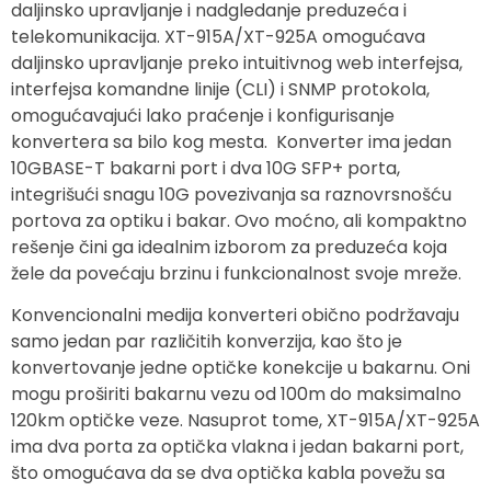
daljinsko upravljanje i nadgledanje preduzeća i
telekomunikacija. XT-915A/XT-925A omogućava
daljinsko upravljanje preko intuitivnog web interfejsa,
interfejsa komandne linije (CLI) i SNMP protokola,
omogućavajući lako praćenje i konfigurisanje
konvertera sa bilo kog mesta. Konverter ima jedan
10GBASE-T bakarni port i dva 10G SFP+ porta,
integrišući snagu 10G povezivanja sa raznovrsnošću
portova za optiku i bakar. Ovo moćno, ali kompaktno
rešenje čini ga idealnim izborom za preduzeća koja
žele da povećaju brzinu i funkcionalnost svoje mreže.
Konvencionalni medija konverteri obično podržavaju
samo jedan par različitih konverzija, kao što je
konvertovanje jedne optičke konekcije u bakarnu. Oni
mogu proširiti bakarnu vezu od 100m do maksimalno
120km optičke veze. Nasuprot tome, XT-915A/XT-925A
ima dva porta za optička vlakna i jedan bakarni port,
što omogućava da se dva optička kabla povežu sa