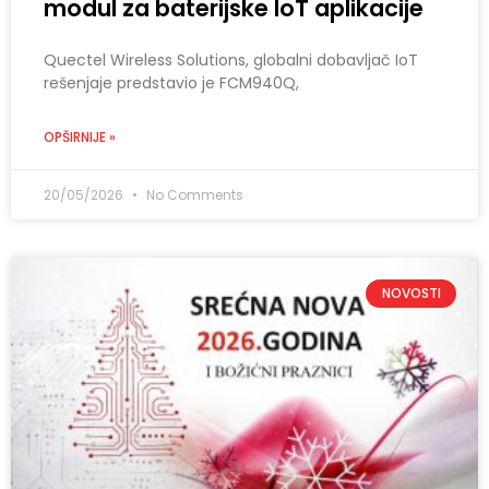
modul za baterijske IoT aplikacije
Quectel Wireless Solutions, globalni dobavljač IoT
rešenjaje predstavio je FCM940Q,
OPŠIRNIJE »
20/05/2026
No Comments
NOVOSTI