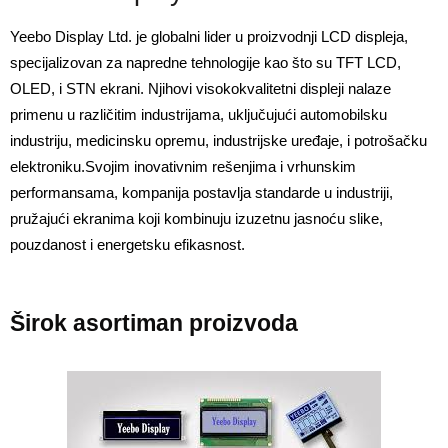
Yeebo Display Ltd. je globalni lider u proizvodnji LCD displeja, 
specijalizovan za napredne tehnologije kao što su TFT LCD, 
OLED, i STN ekrani. Njihovi visokokvalitetni displeji nalaze 
primenu u različitim industrijama, uključujući automobilsku 
industriju, medicinsku opremu, industrijske uređaje, i potrošačku 
elektroniku.
Svojim inovativnim rešenjima i vrhunskim 
performansama, kompanija postavlja standarde u industriji, 
pružajući ekranima koji kombinuju izuzetnu jasnoću slike, 
pouzdanost i energetsku efikasnost. 
Širok asortiman proizvoda