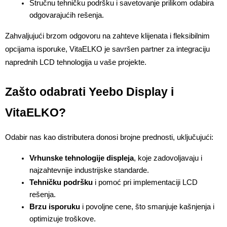
Stručnu tehničku podršku i savetovanje prilikom odabira 
odgovarajućih rešenja.
Zahvaljujući brzom odgovoru na zahteve klijenata i fleksibilnim 
opcijama isporuke, VitaELKO je savršen partner za integraciju 
naprednih LCD tehnologija u vaše projekte.
Zašto odabrati Yeebo Display i 
VitaELKO?
Odabir nas kao distributera donosi brojne prednosti, uključujući:
Vrhunske tehnologije displeja
, koje zadovoljavaju i 
najzahtevnije industrijske standarde.
Tehničku podršku
 i pomoć pri implementaciji LCD 
rešenja.
Brzu isporuku
 i povoljne cene, što smanjuje kašnjenja i 
optimizuje troškove.