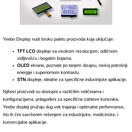
Yeebo Display nudi široku paletu proizvoda koja uključuje:
TFT LCD
 displeje sa visokom rezolucijom, odličnom 
vidljivošću i bogatim bojama.
OLED
 ekrane, poznate po tanjem dizajnu, niskoj potrošnji 
energije i superiornom kontrastu.
STN
 displeje, idealne za specifične industrijske aplikacije.
Njihovi proizvodi su dostupni u različitim veličinama i 
konfiguracijama, prilagođeni za specifične zahteve korisnika. 
Yeebo displeji pružaju dug vek trajanja i optimalne performanse, 
što ih čini savršenim rešenjem za industrijske, medicinske, i 
komercijalne aplikacije.