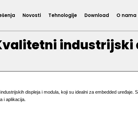
ešenja
Novosti
Tehnologije
Download
O nama
alitetni industrijski 
ndustrijskih displeja i modula, koji su idealni za embedded uređaje. 
 i aplikacija.