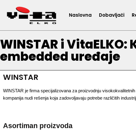
Naslovna
Dobavljači
R
WINSTAR i VitaELKO: Kv
embedded uređaje
WINSTAR
WINSTAR je firma specijalizovana za proizvodnju visokokvalitetnih i
kompanija nudi rešenja koja zadovoljavaju potrebe različitih industrija
Asortiman proizvoda