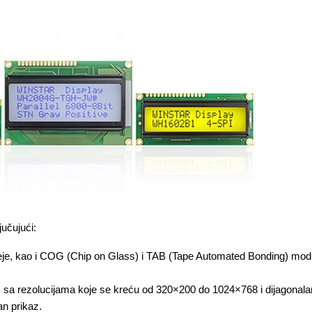
učujući:
spleje, kao i COG (Chip on Glass) i TAB (Tape Automated Bonding) modu
 sa rezolucijama koje se kreću od 320×200 do 1024×768 i dijagonalama
an prikaz.