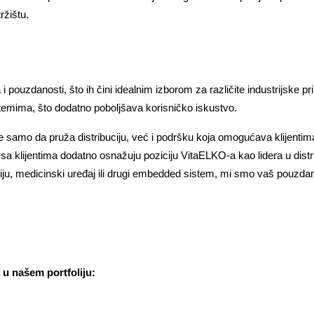
ržištu.
 i pouzdanosti, što ih čini idealnim izborom za različite industrijske p
stemima, što dodatno poboljšava korisničko iskustvo.
amo da pruža distribuciju, već i podršku koja omogućava klijentima da
sa klijentima dodatno osnažuju poziciju VitaELKO-a kao lidera u distr
aciju, medicinski uređaj ili drugi embedded sistem, mi smo vaš pouzdan
u našem portfoliju: