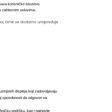
jšava korisničko iskustvo.
 u zahtevnim uslovima.
jima, čime se dodatno unapređuje
ijskih displeja koji zadovoljavaju 
j sposobnosti da odgovori na 
ničku podršku, kao i najnovije 