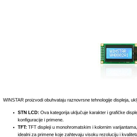
WINSTAR proizvodi obuhvataju raznovrsne tehnologije displeja, uklj
STN LCD:
 Ova kategorija uključuje karakter i grafičke di
konfiguracije i primene.
TFT:
 TFT displeji u monohromatskim i kolornim varijantama,
idealni za primene koje zahtevaju visoku rezoluciju i kvalitet