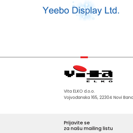
Vita ELKO d.o.o.
Vojvođanska 165, 22304 Novi Ban
Prijavite se
za našu mailing listu