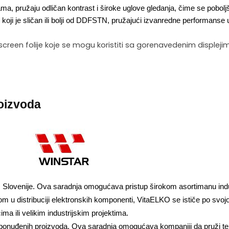
jama, pružaju odličan kontrast i široke uglove gledanja, čime se pobol
 koji je sličan ili bolji od DDFSTN, pružajući izvanredne performanse
screen folije koje se mogu koristiti sa gorenavedenim disple
oizvoda
 Slovenije. Ova saradnja omogućava pristup širokom asortimanu industr
m u distribuciji elektronskih komponenti, VitaELKO se ističe po svojo
ma ili velikim industrijskim projektima. 
et ponuđenih proizvoda. Ova saradnja omogućava kompaniji da pruži teh