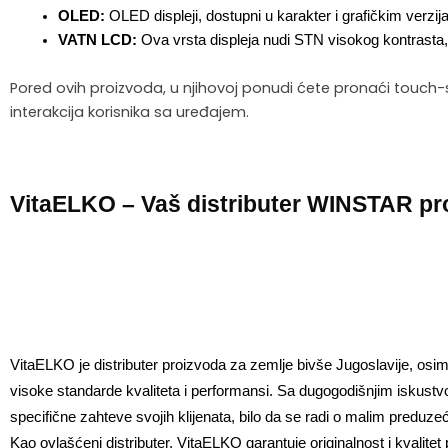
OLED:
 OLED displeji, dostupni u karakter i grafičkim verzi
VATN LCD:
 Ova vrsta displeja nudi STN visokog kontrasta,
Pored ovih proizvoda, u njihovoj ponudi ćete pronaći touch-
interakcija korisnika sa uređajem.
VitaELKO – Vaš distributer WINSTAR pr
VitaELKO je distributer proizvoda za zemlje bivše Jugoslavije, osim
visoke standarde kvaliteta i performansi. Sa dugogodišnjim iskustvo
specifične zahteve svojih klijenata, bilo da se radi o malim preduzeći
Kao ovlašćeni distributer, VitaELKO garantuje originalnost i kvalit