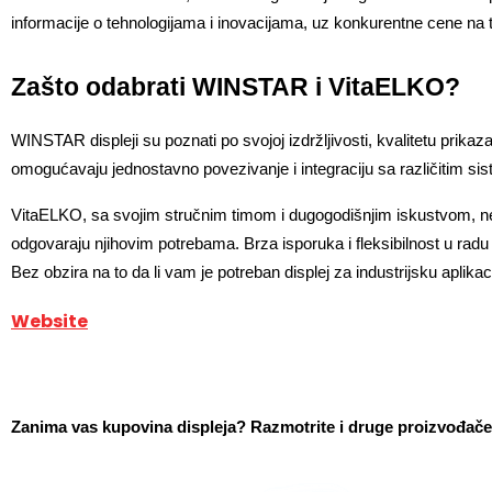
informacije o tehnologijama i inovacijama, uz konkurentne cene na t
Zašto odabrati WINSTAR i VitaELKO?
WINSTAR displeji su poznati po svojoj izdržljivosti, kvalitetu prikaza
omogućavaju jednostavno povezivanje i integraciju sa različitim si
VitaELKO, sa svojim stručnim timom i dugogodišnjim iskustvom, ne s
odgovaraju njihovim potrebama. Brza isporuka i fleksibilnost u radu 
Bez obzira na to da li vam je potreban displej za industrijsku aplik
Website
Zanima vas kupovina displeja? Razmotrite i druge proizvođače 