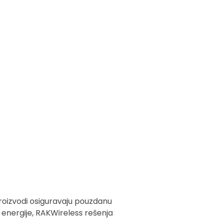
proizvodi osiguravaju pouzdanu
ji energije, RAKWireless rešenja