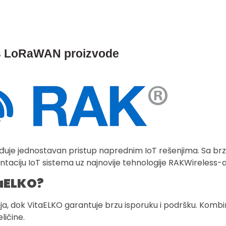
ss LoRaWAN proizvode
đuje jednostavan pristup naprednim IoT rešenjima. Sa b
iju IoT sistema uz najnovije tehnologije RAKWireless-a
taELKO?
, dok VitaELKO garantuje brzu isporuku i podršku. Kombin
ličine.