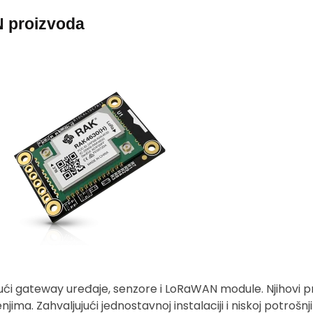
 proizvoda
ujući gateway uređaje, senzore i LoRaWAN module. Njihovi 
njima. Zahvaljujući jednostavnoj instalaciji i niskoj potrošn