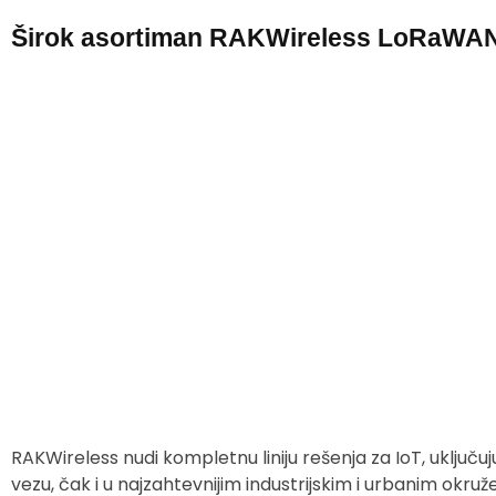
Širok asortiman RAKWireless LoRaWAN
RAKWireless nudi kompletnu liniju rešenja za IoT, uključ
vezu, čak i u najzahtevnijim industrijskim i urbanim okruže