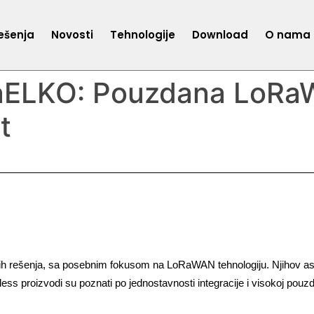
ešenja
Novosti
Tehnologije
Download
O nama
taELKO: Pouzdana LoRa
t
onih rešenja, sa posebnim fokusom na LoRaWAN tehnologiju. Njihov aso
s proizvodi su poznati po jednostavnosti integracije i visokoj pouzd