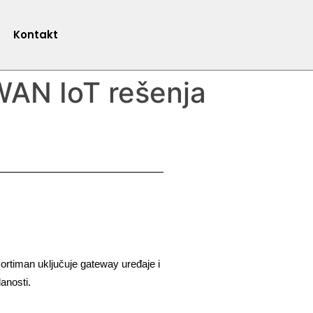
Kontakt
WAN IoT rešenja
rtiman uključuje gateway uređaje i 
anosti.