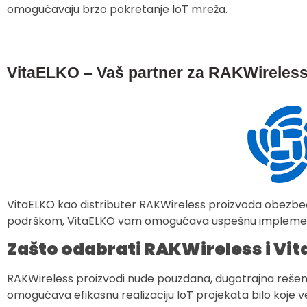
omogućavaju brzo pokretanje IoT mreža.
VitaELKO – Vaš partner za RAKWirele
VitaELKO kao distributer RAKWireless proizvoda obezbe
podrškom, VitaELKO vam omogućava uspešnu implementac
Zašto odabrati RAKWireless i Vi
RAKWireless proizvodi nude pouzdana, dugotrajna rešenja
omogućava efikasnu realizaciju IoT projekata bilo koje ve