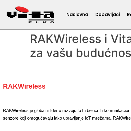
Naslovna
Dobavljači
R
RAKWireless i Vi
za vašu budućnos
RAKWireless
RAKWireless je globalni lider u razvoju IoT i bežičnih komunikaci
senzore koji omogućavaju lako upravljanje IoT mrežama. RAKWireles