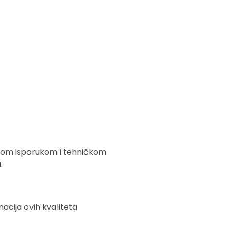
rzom isporukom i tehničkom
.
acija ovih kvaliteta