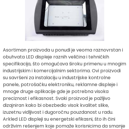
Asortiman proizvoda u ponudi je veoma raznovrstan i
obuhvata LED displeje raznih veličina i tehničkih
specifikacija, što omogućava široku primenu u mnogim
industrijskim i komercijalnim sektorima. Ovi proizvodi
su savršeni za instalaciju u industrijske kontrolne
panele, potrošačku elektroniku, reklamne displeje i
mnoge druge aplikacije gde je potrebna visoka
preciznost i efikasnost. Svaki proizvod je pažljivo
dizajniran kako bi obezbedio visok kvalitet slike,
izuzetnu vidljivost i dugoročnu pouzdanost u radu.
Arkled LED displeji su energetski efikasni, što ih čini
održivim rešenjem koje pomaže korisnicima da smanje