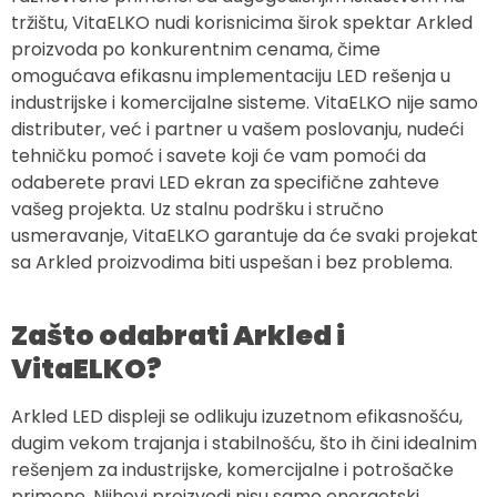
tržištu, VitaELKO nudi korisnicima širok spektar Arkled
proizvoda po konkurentnim cenama, čime
omogućava efikasnu implementaciju LED rešenja u
industrijske i komercijalne sisteme. VitaELKO nije samo
distributer, već i partner u vašem poslovanju, nudeći
tehničku pomoć i savete koji će vam pomoći da
odaberete pravi LED ekran za specifične zahteve
vašeg projekta. Uz stalnu podršku i stručno
usmeravanje, VitaELKO garantuje da će svaki projekat
sa Arkled proizvodima biti uspešan i bez problema.
Zašto odabrati Arkled i
VitaELKO?
Arkled LED displeji se odlikuju izuzetnom efikasnošću,
dugim vekom trajanja i stabilnošću, što ih čini idealnim
rešenjem za industrijske, komercijalne i potrošačke
primene. Njihovi proizvodi nisu samo energetski