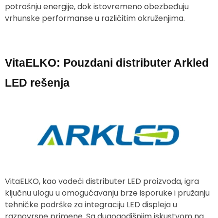
potrošnju energije, dok istovremeno obezbeđuju
vrhunske performanse u različitim okruženjima.
VitaELKO: Pouzdani distributer Arkled
LED rešenja
VitaELKO, kao vodeći distributer LED proizvoda, igra
ključnu ulogu u omogućavanju brze isporuke i pružanju
tehničke podrške za integraciju LED displeja u
raznovrsne primene. Sa dugogodišnjim iskustvom na