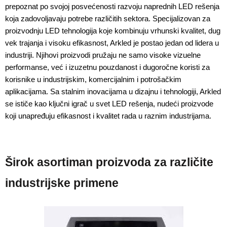
prepoznat po svojoj posvećenosti razvoju naprednih LED rešenja 
koja zadovoljavaju potrebe različitih sektora. Specijalizovan za 
proizvodnju LED tehnologija koje kombinuju vrhunski kvalitet, dug 
vek trajanja i visoku efikasnost, Arkled je postao jedan od lidera u 
industriji. Njihovi proizvodi pružaju ne samo visoke vizuelne 
performanse, već i izuzetnu pouzdanost i dugoročne koristi za 
korisnike u industrijskim, komercijalnim i potrošačkim 
aplikacijama. Sa stalnim inovacijama u dizajnu i tehnologiji, Arkled 
se ističe kao ključni igrač u svet LED rešenja, nudeći proizvode 
koji unapređuju efikasnost i kvalitet rada u raznim industrijama.
Širok asortiman proizvoda za različite
industrijske primene