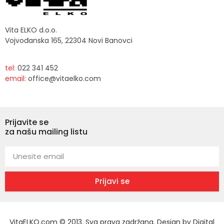
Vita ELKO d.o.o.
Vojvođanska 165, 22304 Novi Banovci
tel:
022 341 452
email:
office@vitaelko.com
Prijavite se
za našu mailing listu
Prijavi se
VitaELKO.com © 2013. Sva prava zadržana. Design by
Digital