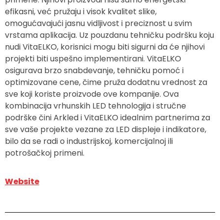
efikasni, već pružaju i visok kvalitet slike,
omogućavajući jasnu vidljivost i preciznost u svim
vrstama aplikacija. Uz pouzdanu tehničku podršku koju
nudi VitaELKO, korisnici mogu biti sigurni da će njihovi
projekti biti uspešno implementirani. VitaELKO
osigurava brzo snabdevanje, tehničku pomoć i
optimizovane cene, čime pruža dodatnu vrednost za
sve koji koriste proizvode ove kompanije. Ova
kombinacija vrhunskih LED tehnologija i stručne
podrške čini Arkled i VitaELKO idealnim partnerima za
sve vaše projekte vezane za LED displeje i indikatore,
bilo da se radi o industrijskoj, komercijalnoj ili
potrošačkoj primeni.
Website