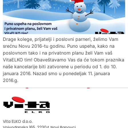
Drage kolege, prijatelji i poslovni parneri, želimo Vam
srećnu Novu 2016-tu godinu. Puno uspeha, kako na
poslovnom tako i na privatnom planu želi Vam vaš
VitaELKO tim! Obaveštavamo Vas da će tokom praznika
naše kancelarije biti zatvorene u periodu od 1. do 10.
januara 2016. Nazad smo u ponedeljak 11. januara
2016.g.
Vita ELKO d.o.o.
Vojvođanska 165, 22304 Novi Banovci