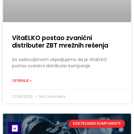
VitaELKO postao zvanični
distributer ZBT mrežnih rešenja
Sa zadovoljstvom objavljujemo da je VitaELKO
postao zvanični distributer kompanije
OPŠIRNIJE »
17/06/2026
No Comments
ELEKTRONSKE KOMPONENTE