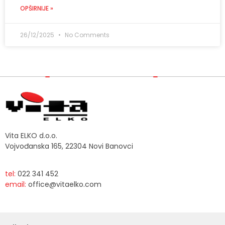
OPŠIRNIJE »
26/12/2025
No Comments
Vita ELKO d.o.o.
Vojvođanska 165, 22304 Novi Banovci
tel:
022 341 452
email:
office@vitaelko.com