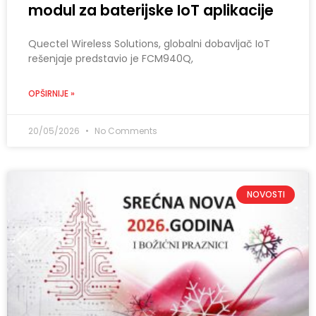
modul za baterijske IoT aplikacije
Quectel Wireless Solutions, globalni dobavljač IoT
rešenjaje predstavio je FCM940Q,
OPŠIRNIJE »
20/05/2026
No Comments
NOVOSTI