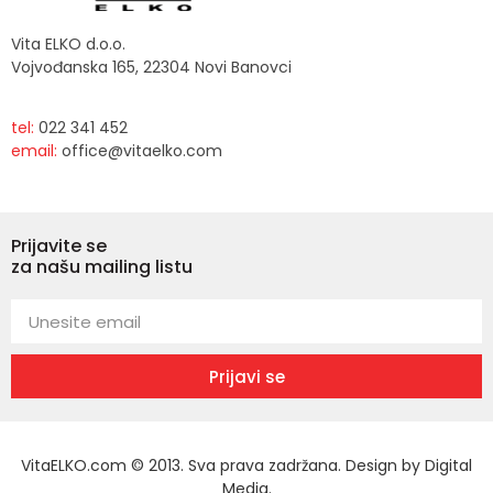
Vita ELKO d.o.o.
Vojvođanska 165, 22304 Novi Banovci
tel:
022 341 452
email:
office@vitaelko.com
Prijavite se
za našu mailing listu
Prijavi se
VitaELKO.com © 2013. Sva prava zadržana. Design by
Digital
Media
.