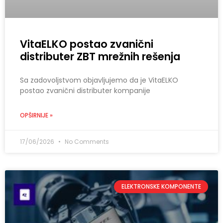
VitaELKO postao zvanični
distributer ZBT mrežnih rešenja
Sa zadovoljstvom objavljujemo da je VitaELKO
postao zvanični distributer kompanije
OPŠIRNIJE »
17/06/2026
No Comments
ELEKTRONSKE KOMPONENTE