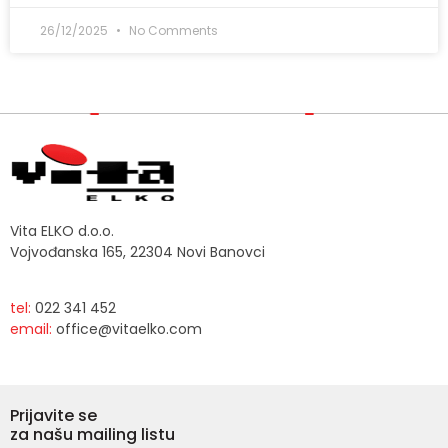
26/12/2025
No Comments
Vita ELKO d.o.o.
Vojvođanska 165, 22304 Novi Banovci
tel:
022 341 452
email:
office@vitaelko.com
Prijavite se
za našu mailing listu