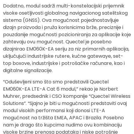
Dodatno, modul sadrži multi-konstelacijski prijemnik
visoke osetljivosti globalnog navigacionog satelitskog
sistema (GNSS). Ova mogućnost pojednostavljuje
dizajn proizvoda i pruža korisnicima brže, preciznije i
pouzdanije mogućnosti pozicioniranja za aplikacije koje
zahtevaju ovu mogućnost. Quectel je posebno
dizajnirao EM060K-EA seriju za niz primarnih aplikacija,
uključujući industrijske rutere, kućne gatewaye, set-
top boxove, industrijske i potrošačke računare, kao i
digitalne signalizacije.
“Oduševljeni smo što smo predstavili Quectel
EM060K-EA LTE-A Cat 6 modul,” rekao je Norbert
Muhrer, predsednik i CSO kompanije “Quectel Wireless
Solutions”. “Sjajno je biti u mogućnosti predstaviti ovaj
modul visokih performansi koji donosi LTE-A
mogućnost na tržišta EMEA, APAC i Brazila. Posebno
nam je drago što kupcima nudimo ovu kombinaciju
visoke brzine prenosa podataka i niske potrošnje