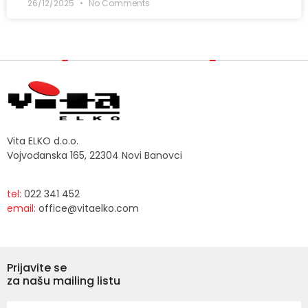
26/12/2025
No Comments
Vita ELKO d.o.o.
Vojvođanska 165, 22304 Novi Banovci
tel:
022 341 452
email:
office@vitaelko.com
Prijavite se
za našu mailing listu