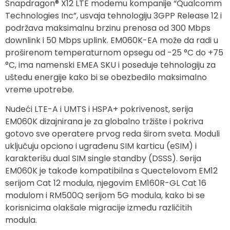
Snapdragon® X12 LTE modemu kompanije “Qualcomm
Technologies Inc”, usvaja tehnologiju 3GPP Release 12 i
podržava maksimalnu brzinu prenosa od 300 Mbps
downlink i 50 Mbps uplink. EM060K-EA može da radi u
proširenom temperaturnom opsegu od -25 °C do +75
°C, ima namenski EMEA SKU i poseduje tehnologiju za
uštedu energije kako bi se obezbedilo maksimalno
vreme upotrebe.
Nudeći LTE-A i UMTS i HSPA+ pokrivenost, serija
EM060K dizajnirana je za globalno tržište i pokriva
gotovo sve operatere prvog reda širom sveta. Moduli
uključuju opciono i ugrađenu SIM karticu (eSIM) i
karakterišu dual SIM single standby (DSSS). Serija
EM060K je takođe kompatibilna s Quectelovom EM12
serijom Cat 12 modula, njegovim EM160R-GL Cat 16
modulom i RM500Q serijom 5G modula, kako bi se
korisnicima olakšale migracije između različitih
modula.