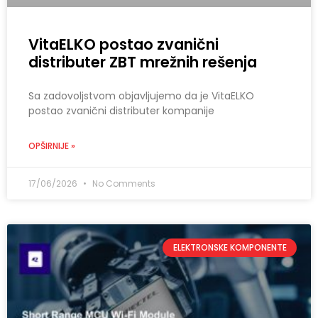
VitaELKO postao zvanični
distributer ZBT mrežnih rešenja
Sa zadovoljstvom objavljujemo da je VitaELKO
postao zvanični distributer kompanije
OPŠIRNIJE »
17/06/2026
No Comments
ELEKTRONSKE KOMPONENTE