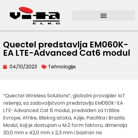
Quectel predstavlja EM060K-
EA LTE-Advanced Cat6 modul
04/10/2023
Tehnologije
“Quectel Wireless Solutions”, globalni provajder IoT
rešenja, sa zadovoljstvom predstavlja EM060K-EA
LTE-Advanced Cat 6 modul, predviđen za tržište
Evrope, Afrike, Bliskog istoka, Azije, Pacifika i Brazila.
Modul, koji je dostupan u M.2 form faktoru, dimenzija
30,0 mm x 42,0 mm x 2,3 mm i baziran na