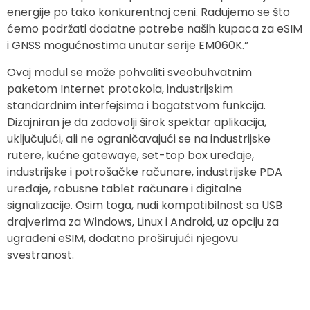
energije po tako konkurentnoj ceni. Radujemo se što
ćemo podržati dodatne potrebe naših kupaca za eSIM
i GNSS mogućnostima unutar serije EM060K.”
Ovaj modul se može pohvaliti sveobuhvatnim
paketom Internet protokola, industrijskim
standardnim interfejsima i bogatstvom funkcija.
Dizajniran je da zadovolji širok spektar aplikacija,
uključujući, ali ne ograničavajući se na industrijske
rutere, kućne gatewaye, set-top box uređaje,
industrijske i potrošačke računare, industrijske PDA
uređaje, robusne tablet računare i digitalne
signalizacije. Osim toga, nudi kompatibilnost sa USB
drajverima za Windows, Linux i Android, uz opciju za
ugrađeni eSIM, dodatno proširujući njegovu
svestranost.