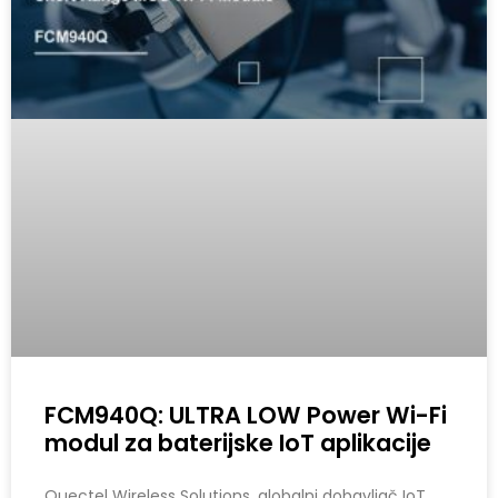
FCM940Q: ULTRA LOW Power Wi-Fi
modul za baterijske IoT aplikacije
Quectel Wireless Solutions, globalni dobavljač IoT