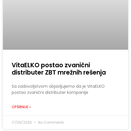
VitaELKO postao zvanični
distributer ZBT mrežnih rešenja
Sa zadovoljstvom objavljujemo da je VitaELKO
postao zvanični distributer kompanije
OPŠIRNIJE »
17/06/2026
No Comments