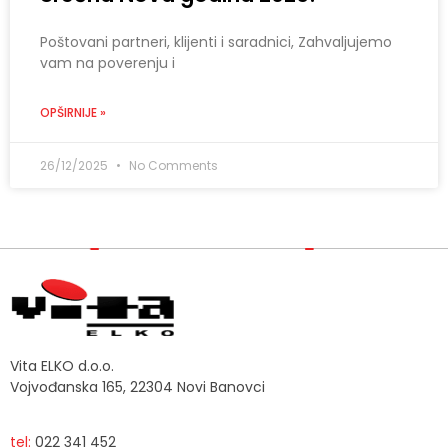
Poštovani partneri, klijenti i saradnici, Zahvaljujemo
vam na poverenju i
OPŠIRNIJE »
26/12/2025
No Comments
Vita ELKO d.o.o.
Vojvođanska 165, 22304 Novi Banovci
tel:
022 341 452