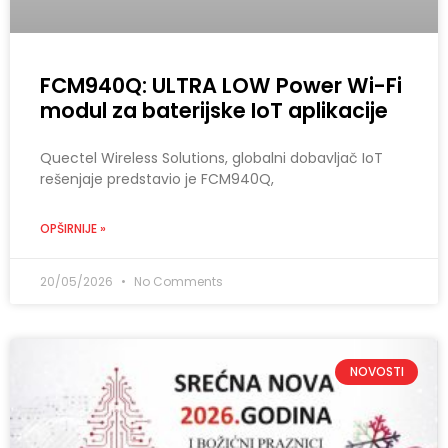
FCM940Q: ULTRA LOW Power Wi-Fi
modul za baterijske IoT aplikacije
Quectel Wireless Solutions, globalni dobavljač IoT
rešenjaje predstavio je FCM940Q,
OPŠIRNIJE »
20/05/2026
No Comments
NOVOSTI