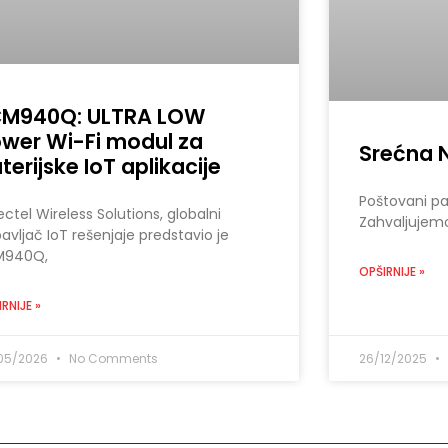
CM940Q: ULTRA LOW
wer Wi-Fi modul za
Srećna 
terijske IoT aplikacije
Poštovani part
ctel Wireless Solutions, globalni
Zahvaljujem
avljač IoT rešenjaje predstavio je
M940Q,
OPŠIRNIJE »
RNIJE »
05/2026
No Comments
26/12/2025