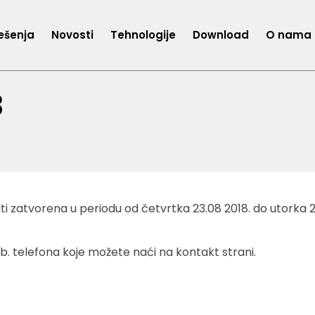
ešenja
Novosti
Tehnologije
Download
O nama
8
i zatvorena u periodu od četvrtka 23.08 2018. do utorka 28
. telefona koje možete naći na kontakt strani.