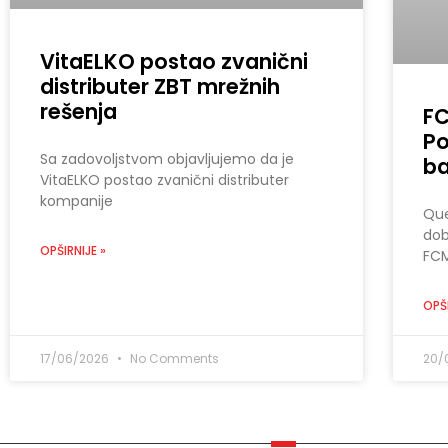
VitaELKO postao zvanični
distributer ZBT mrežnih
rešenja
F
Po
Sa zadovoljstvom objavljujemo da je
ba
VitaELKO postao zvanični distributer
kompanije
Que
dob
OPŠIRNIJE »
FC
OPŠI
17/06/2026
No Comments
20/