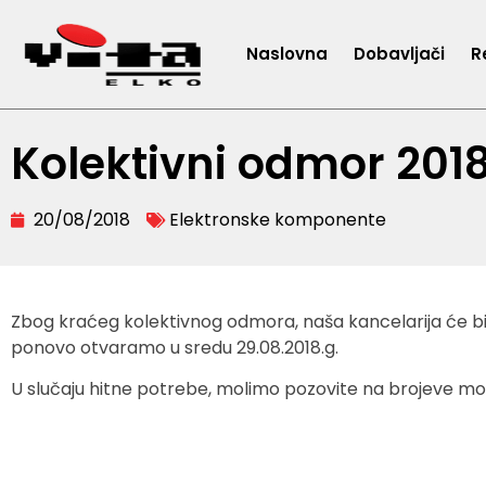
Naslovna
Dobavljači
R
Kolektivni odmor 201
20/08/2018
Elektronske komponente
Zbog kraćeg kolektivnog odmora, naša kancelarija će bit
ponovo otvaramo u sredu 29.08.2018.g.
U slučaju hitne potrebe, molimo pozovite na brojeve mob