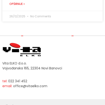
OPŠIRNIJE »
26/12/2025
No Comments
Vita ELKO d.o.o.
Vojvođanska 165, 22304 Novi Banovci
tel:
022 341 452
email:
office@vitaelko.com