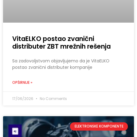
VitaELKO postao zvanični
distributer ZBT mrežnih rešenja
Sa zadovoljstvom objavljujemo da je VitaELKO
postao zvanični distributer kompanije
OPŠIRNIJE »
17/06/2026
No Comments
ELEKTRONSKE KOMPONENTE