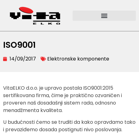
ISO9001
14/09/2017
Elektronske komponente
VitaELKO d.o.o. je upravo postala ISO9001:2015
sertifikovana firma, čime je praktično ozvaničen i
proveren naš dosadašnji sistem rada, odnosno
menadžmenta kvaliteta.
U budućnosti ćemo se truditi da kako opravdamo tako
i prevaziđemo dosada postignuti nivo poslovanja.