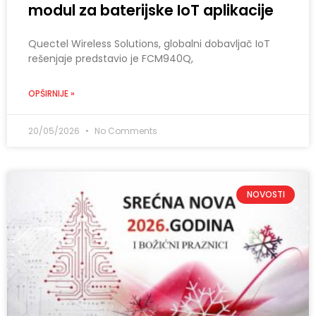
modul za baterijske IoT aplikacije
Quectel Wireless Solutions, globalni dobavljač IoT
rešenjaje predstavio je FCM940Q,
OPŠIRNIJE »
20/05/2026
No Comments
NOVOSTI