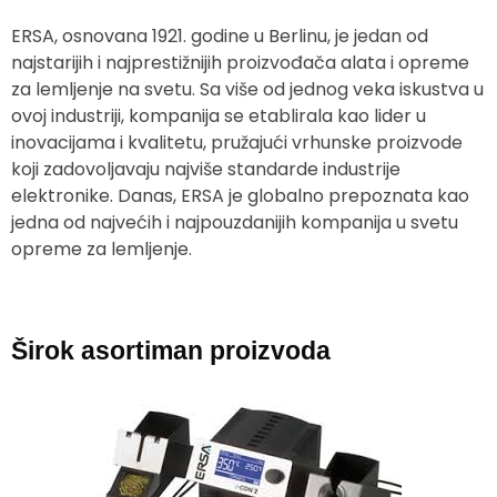
ERSA, osnovana 1921. godine u Berlinu, je jedan od
najstarijih i najprestižnijih proizvođača alata i opreme
za lemljenje na svetu. Sa više od jednog veka iskustva u
ovoj industriji, kompanija se etablirala kao lider u
inovacijama i kvalitetu, pružajući vrhunske proizvode
koji zadovoljavaju najviše standarde industrije
elektronike. Danas, ERSA je globalno prepoznata kao
jedna od najvećih i najpouzdanijih kompanija u svetu
opreme za lemljenje.
Širok asortiman proizvoda