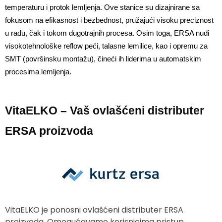
temperaturu i protok lemljenja. Ove stanice su dizajnirane sa 
fokusom na efikasnost i bezbednost, pružajući visoku preciznost 
u radu, čak i tokom dugotrajnih procesa. Osim toga, ERSA nudi 
visokotehnološke reflow peći, talasne lemilice, kao i opremu za 
SMT (površinsku montažu), čineći ih liderima u automatskim 
procesima lemljenja.
VitaELKO – Vaš ovlašćeni distributer
ERSA proizvoda
VitaELKO je ponosni ovlašćeni distributer ERSA
proizvoda. Omogućavamo korisnicima pristup