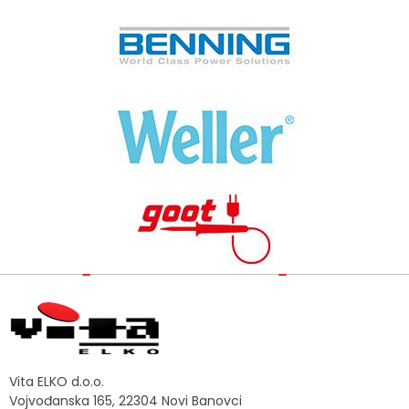
Vita ELKO d.o.o.
Vojvođanska 165, 22304 Novi Banovci