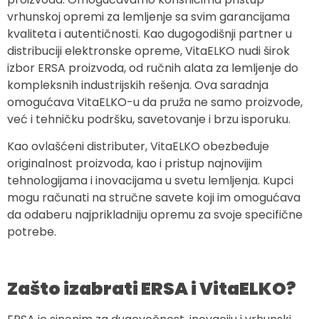
vrhunskoj opremi za lemljenje sa svim garancijama
kvaliteta i autentičnosti. Kao dugogodišnji partner u
distribuciji elektronske opreme, VitaELKO nudi širok
izbor ERSA proizvoda, od ručnih alata za lemljenje do
kompleksnih industrijskih rešenja. Ova saradnja
omogućava VitaELKO-u da pruža ne samo proizvode,
već i tehničku podršku, savetovanje i brzu isporuku.
Kao ovlašćeni distributer, VitaELKO obezbeđuje
originalnost proizvoda, kao i pristup najnovijim
tehnologijama i inovacijama u svetu lemljenja. Kupci
mogu računati na stručne savete koji im omogućava
da odaberu najprikladniju opremu za svoje specifične
potrebe.
Zašto izabrati ERSA i VitaELKO?