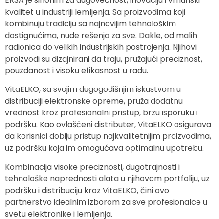
ERSA je sinonim za dugovečnost, inovaciju i vrhunski
kvalitet u industriji lemljenja. Sa proizvodima koji
kombinuju tradiciju sa najnovijim tehnološkim
dostignućima, nude rešenja za sve. Dakle, od malih
radionica do velikih industrijskih postrojenja. Njihovi
proizvodi su dizajnirani da traju, pružajući preciznost,
pouzdanost i visoku efikasnost u radu.
VitaELKO, sa svojim dugogodišnjim iskustvom u
distribuciji elektronske opreme, pruža dodatnu
vrednost kroz profesionalni pristup, brzu isporuku i
podršku. Kao ovlašćeni distributer, VitaELKO osigurava
da korisnici dobiju pristup najkvalitetnijim proizvodima,
uz podršku koja im omogućava optimalnu upotrebu.
Kombinacija visoke preciznosti, dugotrajnosti i
tehnološke naprednosti alata u njihovom portfoliju, uz
podršku i distribuciju kroz VitaELKO, čini ovo
partnerstvo idealnim izborom za sve profesionalce u
svetu elektronike i lemljenja.