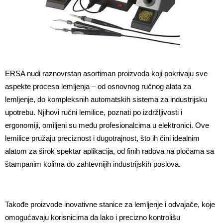
ERSA nudi raznovrstan asortiman proizvoda koji pokrivaju sve 
aspekte procesa lemljenja – od osnovnog ručnog alata za 
lemljenje, do kompleksnih automatskih sistema za industrijsku 
upotrebu. Njihovi ručni lemilice, poznati po izdržljivosti i 
ergonomiji, omiljeni su među profesionalcima u elektronici. Ove 
lemilice pružaju preciznost i dugotrajnost, što ih čini idealnim 
alatom za širok spektar aplikacija, od finih radova na pločama sa 
štampanim kolima do zahtevnijih industrijskih poslova.
Takođe proizvode inovativne stanice za lemljenje i odvajače, koje 
omogućavaju korisnicima da lako i precizno kontrolišu 