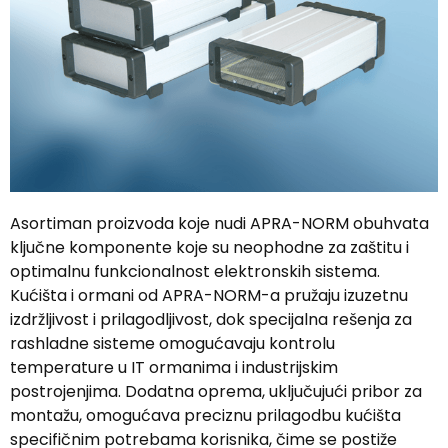
Asortiman proizvoda koje nudi APRA-NORM obuhvata
ključne komponente koje su neophodne za zaštitu i
optimalnu funkcionalnost elektronskih sistema.
Kućišta i ormani od APRA-NORM-a pružaju izuzetnu
izdržljivost i prilagodljivost, dok specijalna rešenja za
rashladne sisteme omogućavaju kontrolu
temperature u IT ormanima i industrijskim
postrojenjima. Dodatna oprema, uključujući pribor za
montažu, omogućava preciznu prilagodbu kućišta
specifičnim potrebama korisnika, čime se postiže