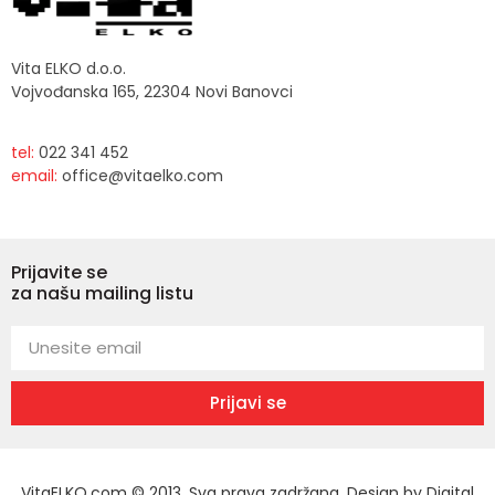
Vita ELKO d.o.o.
Vojvođanska 165, 22304 Novi Banovci
tel:
022 341 452
email:
office@vitaelko.com
Prijavite se
za našu mailing listu
Prijavi se
VitaELKO.com © 2013. Sva prava zadržana. Design by
Digital