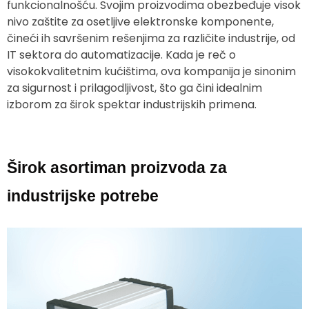
funkcionalnošću. Svojim proizvodima obezbeđuje visok
nivo zaštite za osetljive elektronske komponente,
čineći ih savršenim rešenjima za različite industrije, od
IT sektora do automatizacije. Kada je reč o
visokokvalitetnim kućištima, ova kompanija je sinonim
za sigurnost i prilagodljivost, što ga čini idealnim
izborom za širok spektar industrijskih primena.
Širok asortiman proizvoda za
industrijske potrebe