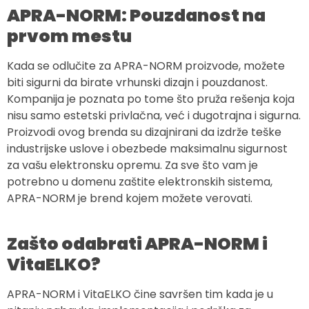
APRA-NORM: Pouzdanost na
prvom mestu
Kada se odlučite za APRA-NORM proizvode, možete
biti sigurni da birate vrhunski dizajn i pouzdanost.
Kompanija je poznata po tome što pruža rešenja koja
nisu samo estetski privlačna, već i dugotrajna i sigurna.
Proizvodi ovog brenda su dizajnirani da izdrže teške
industrijske uslove i obezbede maksimalnu sigurnost
za vašu elektronsku opremu. Za sve što vam je
potrebno u domenu zaštite elektronskih sistema,
APRA-NORM je brend kojem možete verovati.
Zašto odabrati APRA-NORM i
VitaELKO?
APRA-NORM i VitaELKO čine savršen tim kada je u