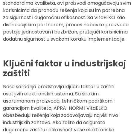
standardima kvaliteta, ovi proizvodi omogućavaju svim
korisnicima da pronađu rešenja koja su im potrebna
za sigurnost i dugoročnu efikasnost. Sa VitaELKO kao
distribucijskim partnerom, proces nabavke proizvoda
postaje jednostavan i bezbrižan, pružajući korisnicima
dodatnu sigurnost u svakom koraku implementacije.
Ključni faktor u industrijskoj
zaštiti
Naša saradnja predstavlja ključni faktor u zaštiti
osetljivih elektronskih sistema. Sa širokim
asortimanom proizvoda, tehničkom podrškom i
garancijom kvaliteta, APRA-NORM i VitaELKO
obezbeđuju rešenja koja zadovoljavaju najviši nivo
industrijskih zahteva. Ako želite da osigurate
dugoročnu zaštitu i efikasnost vaše elektronske