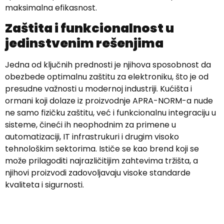
maksimalna efikasnost.
Zaštita i funkcionalnost u
jedinstvenim rešenjima
Jedna od ključnih prednosti je njihova sposobnost da
obezbede optimalnu zaštitu za elektroniku, što je od
presudne važnosti u modernoj industriji. Kućišta i
ormani koji dolaze iz proizvodnje APRA-NORM-a nude
ne samo fizičku zaštitu, već i funkcionalnu integraciju u
sisteme, čineći ih neophodnim za primene u
automatizaciji, IT infrastrukuri i drugim visoko
tehnološkim sektorima. Ističe se kao brend koji se
može prilagoditi najrazličitijim zahtevima tržišta, a
njihovi proizvodi zadovoljavaju visoke standarde
kvaliteta i sigurnosti.