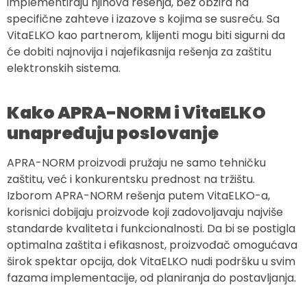
implementiraju njihova rešenja, bez obzira na
specifične zahteve i izazove s kojima se susreću. Sa
VitaELKO kao partnerom, klijenti mogu biti sigurni da
će dobiti najnovija i najefikasnija rešenja za zaštitu
elektronskih sistema.
Kako APRA-NORM i VitaELKO
unapređuju poslovanje
APRA-NORM proizvodi pružaju ne samo tehničku
zaštitu, već i konkurentsku prednost na tržištu.
Izborom APRA-NORM rešenja putem VitaELKO-a,
korisnici dobijaju proizvode koji zadovoljavaju najviše
standarde kvaliteta i funkcionalnosti. Da bi se postigla
optimalna zaštita i efikasnost, proizvođač omogućava
širok spektar opcija, dok VitaELKO nudi podršku u svim
fazama implementacije, od planiranja do postavljanja.