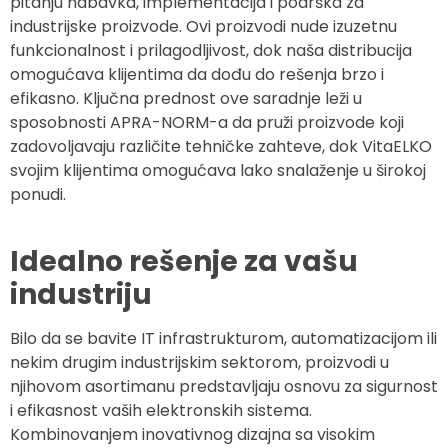
pitanju nabavka, implementacija i podrška za
industrijske proizvode. Ovi proizvodi nude izuzetnu
funkcionalnost i prilagodljivost, dok naša distribucija
omogućava klijentima da dođu do rešenja brzo i
efikasno. Ključna prednost ove saradnje leži u
sposobnosti APRA-NORM-a da pruži proizvode koji
zadovoljavaju različite tehničke zahteve, dok VitaELKO
svojim klijentima omogućava lako snalaženje u širokoj
ponudi.
Idealno rešenje za vašu
industriju
Bilo da se bavite IT infrastrukturom, automatizacijom ili
nekim drugim industrijskim sektorom, proizvodi u
njihovom asortimanu predstavljaju osnovu za sigurnost
i efikasnost vaših elektronskih sistema.
Kombinovanjem inovativnog dizajna sa visokim