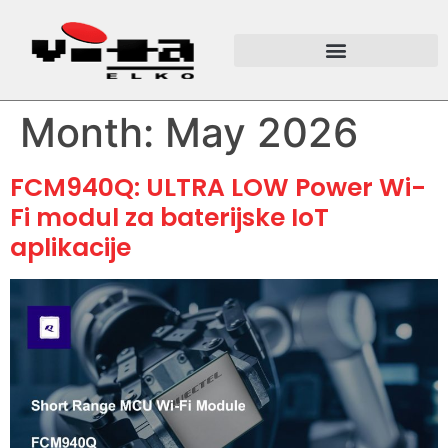
Month:
May 2026
FCM940Q: ULTRA LOW Power Wi-
Fi modul za baterijske IoT
aplikacije