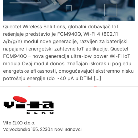
Quectel Wireless Solutions, globalni dobavljač IoT
rešenjaje predstavio je FCM940Q, Wi-Fi 4 (802.11
a/b/g/n) modul nove generacije, razvijen za baterijski
napajane i energetski zahtevne IoT aplikacije. Quectel
FCM940Q – nova generacija ultra-low power Wi-Fi IoT
modula Ovaj modul donosi značajan iskorak u pogledu
energetske efikasnosti, omogućavajući ekstremno nisku
potrošnju energije (do ~40 µA u DTIM […]
Vita ELKO d.o.o.
Vojvođanska 165, 22304 Novi Banovci