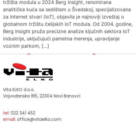
tržišta modula u 2024 Berg Insight, renomirana
analitička kuća sa sedištem u Švedskoj, specijalizovana
za Internet stvari (IoT), objavila je najnoviji izveštaj o
globalnom tržištu ćelijskih IoT modula. Od 2004. godine,
Berg Insight pruža precizne analize ključnih sektora IoT
industrije, uključujući pametna merenja, upravljanje
voznim parkom, […]
Vita ELKO d.o.o.
Vojvođanska 165, 22304 Novi Banovci
tel:
022 341 452
email:
office@vitaelko.com