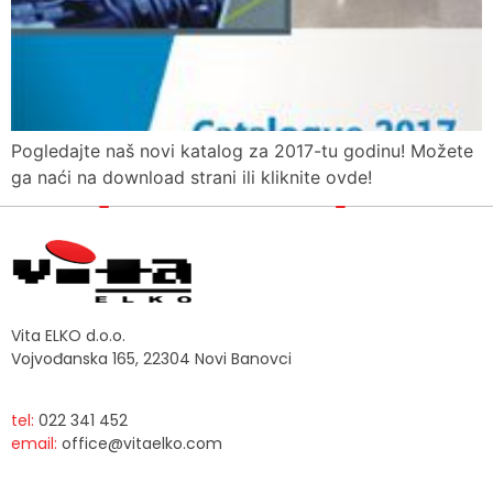
Pogledajte naš novi katalog za 2017-tu godinu! Možete
ga naći na download strani ili kliknite ovde!
Vita ELKO d.o.o.
Vojvođanska 165, 22304 Novi Banovci
tel:
022 341 452
email:
office@vitaelko.com