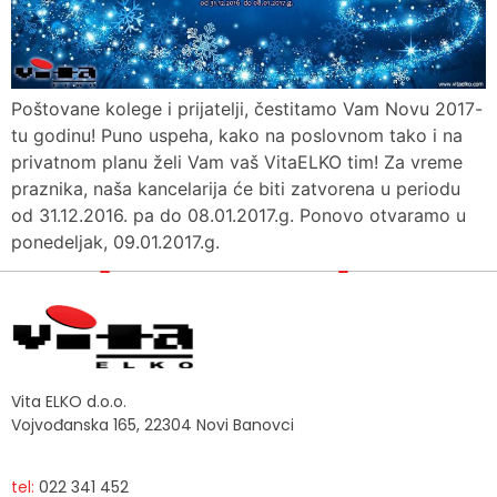
Poštovane kolege i prijatelji, čestitamo Vam Novu 2017-
tu godinu! Puno uspeha, kako na poslovnom tako i na
privatnom planu želi Vam vaš VitaELKO tim! Za vreme
praznika, naša kancelarija će biti zatvorena u periodu
od 31.12.2016. pa do 08.01.2017.g. Ponovo otvaramo u
ponedeljak, 09.01.2017.g.
Vita ELKO d.o.o.
Vojvođanska 165, 22304 Novi Banovci
tel:
022 341 452