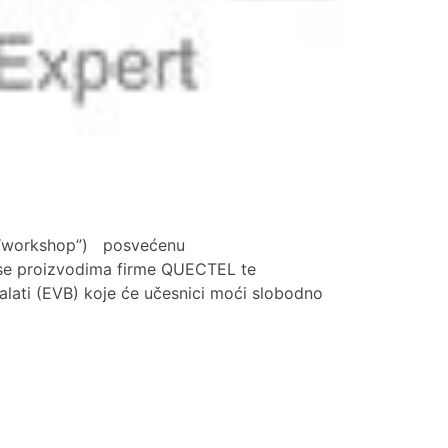
(“workshop”) posvećenu
se proizvodima firme QUECTEL te
alati (EVB) koje će učesnici moći slobodno