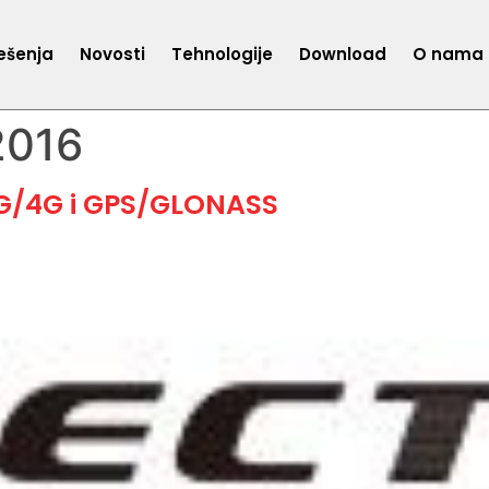
ešenja
Novosti
Tehnologije
Download
O nama
2016
G/4G i GPS/GLONASS