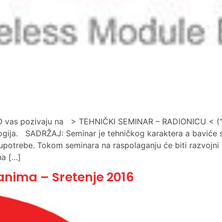
KO vas pozivaju na > TEHNIČKI SEMINAR – RADIONICU < 
ija. SADRŽAJ: Seminar je tehničkog karaktera a baviće 
upotrebe. Tokom seminara na raspolaganju će biti razvojni 
na […]
nima – Sretenje 2016