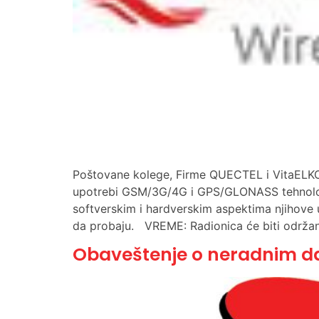
Poštovane kolege, Firme QUECTEL i VitaEL
upotrebi GSM/3G/4G i GPS/GLONASS tehnolog
softverskim i hardverskim aspektima njihove 
da probaju. VREME: Radionica će biti održa
Obaveštenje o neradnim da