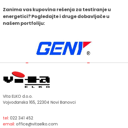
Zanima vas kupovina rešenja za testiranje u
energetici? Pogledajte i druge dobavljače u
našem portfoliju:
Vita ELKO d.o.o.
Vojvođanska 165, 22304 Novi Banovci
tel:
022 341 452
email:
office@vitaelko.com