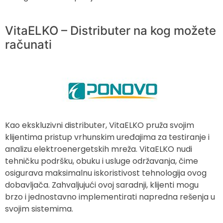
VitaELKO – Distributer na kog možete
računati
Kao ekskluzivni distributer, VitaELKO pruža svojim
klijentima pristup vrhunskim uređajima za testiranje i
analizu elektroenergetskih mreža. VitaELKO nudi
tehničku podršku, obuku i usluge održavanja, čime
osigurava maksimalnu iskoristivost tehnologija ovog
dobavljača. Zahvaljujući ovoj saradnji, klijenti mogu
brzo i jednostavno implementirati napredna rešenja u
svojim sistemima.