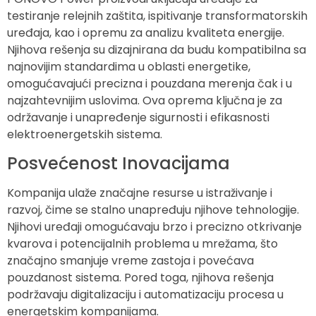
testiranje relejnih zaštita, ispitivanje transformatorskih
uređaja, kao i opremu za analizu kvaliteta energije.
Njihova rešenja su dizajnirana da budu kompatibilna sa
najnovijim standardima u oblasti energetike,
omogućavajući precizna i pouzdana merenja čak i u
najzahtevnijim uslovima. Ova oprema ključna je za
održavanje i unapređenje sigurnosti i efikasnosti
elektroenergetskih sistema.
Posvećenost Inovacijama
Kompanija ulaže značajne resurse u istraživanje i
razvoj, čime se stalno unapređuju njihove tehnologije.
Njihovi uređaji omogućavaju brzo i precizno otkrivanje
kvarova i potencijalnih problema u mrežama, što
značajno smanjuje vreme zastoja i povećava
pouzdanost sistema. Pored toga, njihova rešenja
podržavaju digitalizaciju i automatizaciju procesa u
energetskim kompanijama.